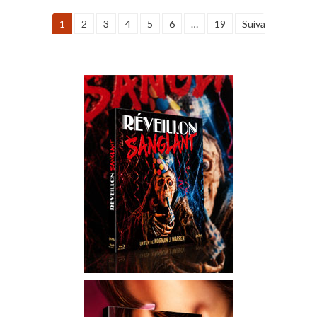
1
2
3
4
5
6
…
19
Suivant »