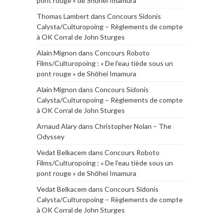
pont rouge » de Shōhei Imamura
Thomas Lambert
dans
Concours Sidonis
Calysta/Culturopoing – Règlements de compte
à OK Corral de John Sturges
Alain Mignon
dans
Concours Roboto
Films/Culturopoing : « De l’eau tiède sous un
pont rouge » de Shōhei Imamura
Alain Mignon
dans
Concours Sidonis
Calysta/Culturopoing – Règlements de compte
à OK Corral de John Sturges
Arnaud Alary
dans
Christopher Nolan – The
Odyssey
Vedat Belkacem
dans
Concours Roboto
Films/Culturopoing : « De l’eau tiède sous un
pont rouge » de Shōhei Imamura
Vedat Belkacem
dans
Concours Sidonis
Calysta/Culturopoing – Règlements de compte
à OK Corral de John Sturges