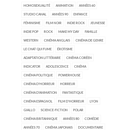
HOMOSEXUALITÉ
ANIMATION
ANNÉES 60
STUDIO CANAL
ANNÉES 90
ENFANCE
FÉMINISME
FILM NOIR
INDIE ROCK
JEUNESSE
INDIE POP
ROCK
MAKE MY DAY
FAMILLE
WESTERN
CINÉMA ANGLAIS
CINÉMA DE GENRE
LE CHAT QUI FUME
ÉROTISME
ADAPTATION LITTÉRAIRE
CINÉMA CORÉEN
INDICATOR
ADOLESCENCE
CINÉMA
CINÉMA POLITIQUE
POWERHOUSE
CINÉMA D'HORREUR
HORREUR
CINÉMA D'ANIMATION
FANTASTIQUE
CINÉMA ESPAGNOL
FILM D'HORREUR
LYON
GIALLO
SCIENCE-FICTION
POLAR
CINÉMA BRITANNIQUE
ANNÉES 80
COMÉDIE
ANNÉES 70
CINÉMA JAPONAIS
DOCUMENTAIRE