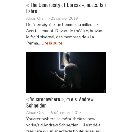
« The Generosity of Dorcas », m.e.s. Jan
Fabre
Alban Orsini
-
23 janvier 2019
De fil en aiguille, un homme au milieu… –
Avertissement. Devant le théâtre, bravant
le froid hivernal, des membres de « La
Perma...
Lire la suite
« Youarenowhere », m.e.s. Andrew
Schneider
Alban Orsini
-
5 décembre 2015
Youarenowhere, le méta-théâtre new-
yorka/s d’Andrew Schne/der. – Il est déjà
très rare qu’un spectacle bouleverse les