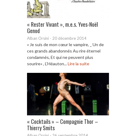
« Rester Vivant », m.e.s. Yves-Noël
Genod
Alban Orsini
-
20 décembre 2014
« Je suis de mon cœur le vampire, _ Un de
ces grands abandonnés Au rire éternel
condamnés, Et qui ne peuvent plus
sourire« , L’Héauton...
Lire la suite
« Cocktails » – Compagnie Thor –
Thierry Smits
Alban Orsini
-
26 septembre 2014