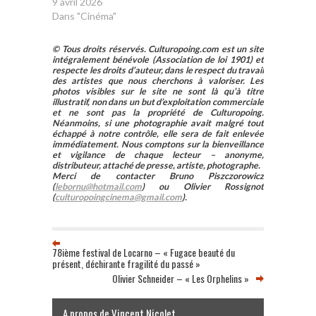
9 avril 2026
Dans "Cinéma"
© Tous droits réservés. Culturopoing.com est un site
intégralement bénévole (Association de loi 1901) et
respecte les droits d’auteur, dans le respect du travail
des artistes que nous cherchons à valoriser. Les
photos visibles sur le site ne sont là qu’à titre
illustratif, non dans un but d’exploitation commerciale
et ne sont pas la propriété de Culturopoing.
Néanmoins, si une photographie avait malgré tout
échappé à notre contrôle, elle sera de fait enlevée
immédiatement. Nous comptons sur la bienveillance
et vigilance de chaque lecteur – anonyme,
distributeur, attaché de presse, artiste, photographe.
Merci de contacter Bruno Piszczorowicz
(
lebornu@hotmail.com
) ou Olivier Rossignot
(
culturopoingcinema@gmail.com
).
78ième festival de Locarno – « Fugace beauté du
présent, déchirante fragilité du passé »
Olivier Schneider – « Les Orphelins »
A propos de Vincent Nicolet