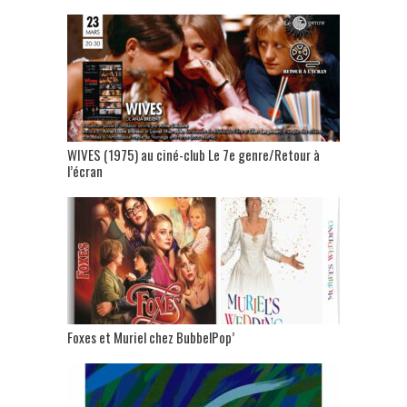
WIVES (1975) au ciné-club Le 7e genre/Retour à
l’écran
Foxes et Muriel chez BubbelPop’