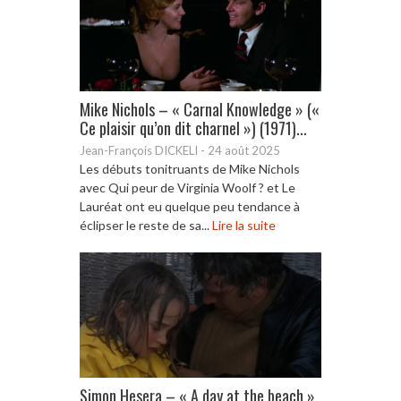
Mike Nichols – « Carnal Knowledge » («
Ce plaisir qu’on dit charnel ») (1971)...
Jean-François DICKELI
-
24 août 2025
Les débuts tonitruants de Mike Nichols
avec Qui peur de Virginia Woolf ? et Le
Lauréat ont eu quelque peu tendance à
éclipser le reste de sa...
Lire la suite
Simon Hesera – « A day at the beach »