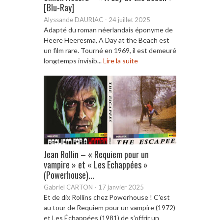
[Blu-Ray]
Alyssande DAURIAC
-
24 juillet 2025
Adapté du roman néerlandais éponyme de
Heere Heeresma, A Day at the Beach est
un film rare. Tourné en 1969, il est demeuré
longtemps invisib...
Lire la suite
Jean Rollin – « Requiem pour un
vampire » et « Les Echappées »
(Powerhouse)...
Gabriel CARTON
-
17 janvier 2025
Et de dix Rollins chez Powerhouse ! C’est
au tour de Requiem pour un vampire (1972)
et Les Échappées (1981) de s’offrir un