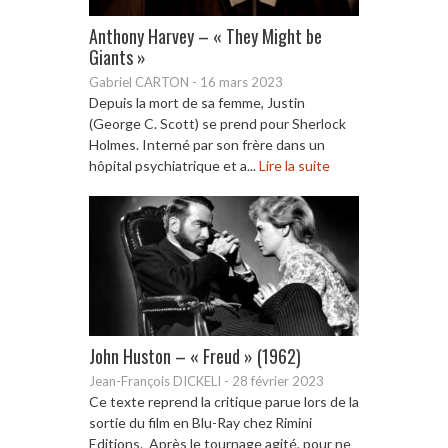
Anthony Harvey – « They Might be
Giants »
Gabriel CARTON
-
16 mars 2023
Depuis la mort de sa femme, Justin
(George C. Scott) se prend pour Sherlock
Holmes. Interné par son frère dans un
hôpital psychiatrique et a...
Lire la suite
John Huston – « Freud » (1962)
Jean-François DICKELI
-
28 février 2023
Ce texte reprend la critique parue lors de la
sortie du film en Blu-Ray chez Rimini
Editions. Après le tournage agité, pour ne