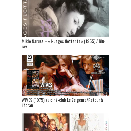
Mikio Naruse – « Nuages flottants » (1955) / Blu-
ray
WIVES (1975) au ciné-club Le 7e genre/Retour à
l’écran