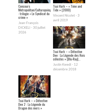
Concours
Tsui Hark – « Time and
Metropolitan/Culturopoing
Tide » (2000)
: trilogie « Le Syndicat du
Vincent Nicolet
-
3
crime »
avril 2019
Jean-François
DICKELI
-
30 juillet
2026
Tsui Hark – « Détective
Dee : La Légende des Rois
célestes » [Blu-Ray]...
Justin Kwedi
-
12
décembre 2018
Tsui Hark – « Détective
Dee 2 : La Légende du
Dragon des mers »