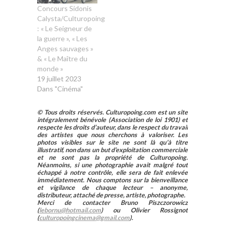
Concours Sidonis
Calysta/Culturopoing
: « Le Seigneur de
la guerre », « Les
Anges sauvages »
& « Le Maître du
monde »
19 juillet 2023
Dans "Cinéma"
© Tous droits réservés. Culturopoing.com est un site
intégralement bénévole (Association de loi 1901) et
respecte les droits d’auteur, dans le respect du travail
des artistes que nous cherchons à valoriser. Les
photos visibles sur le site ne sont là qu’à titre
illustratif, non dans un but d’exploitation commerciale
et ne sont pas la propriété de Culturopoing.
Néanmoins, si une photographie avait malgré tout
échappé à notre contrôle, elle sera de fait enlevée
immédiatement. Nous comptons sur la bienveillance
et vigilance de chaque lecteur – anonyme,
distributeur, attaché de presse, artiste, photographe.
Merci de contacter Bruno Piszczorowicz
(
lebornu@hotmail.com
) ou Olivier Rossignot
(
culturopoingcinema@gmail.com
).