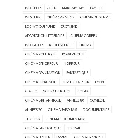
INDIE POP
ROCK
MAKE MY DAY
FAMILLE
WESTERN
CINÉMA ANGLAIS
CINÉMA DE GENRE
LE CHAT QUI FUME
ÉROTISME
ADAPTATION LITTÉRAIRE
CINÉMA CORÉEN
INDICATOR
ADOLESCENCE
CINÉMA
CINÉMA POLITIQUE
POWERHOUSE
CINÉMA D'HORREUR
HORREUR
CINÉMA D'ANIMATION
FANTASTIQUE
CINÉMA ESPAGNOL
FILM D'HORREUR
LYON
GIALLO
SCIENCE-FICTION
POLAR
CINÉMA BRITANNIQUE
ANNÉES 80
COMÉDIE
ANNÉES 70
CINÉMA JAPONAIS
DOCUMENTAIRE
THRILLER
CINÉMA DOCUMENTAIRE
CINÉMA FANTASTIQUE
FESTIVAL
CINÉMA ITALIEN
DRAME
CINÉMA FRANÇAIS