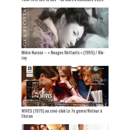
Mikio Naruse – « Nuages flottants » (1955) / Blu-
ray
WIVES (1975) au ciné-club Le 7e genre/Retour à
l’écran