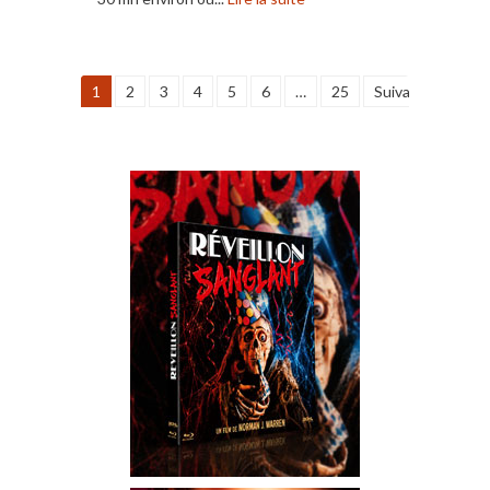
1
2
3
4
5
6
…
25
Suivant »