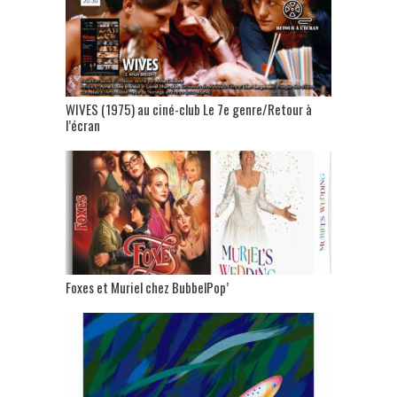
WIVES (1975) au ciné-club Le 7e genre/Retour à
l’écran
Foxes et Muriel chez BubbelPop’