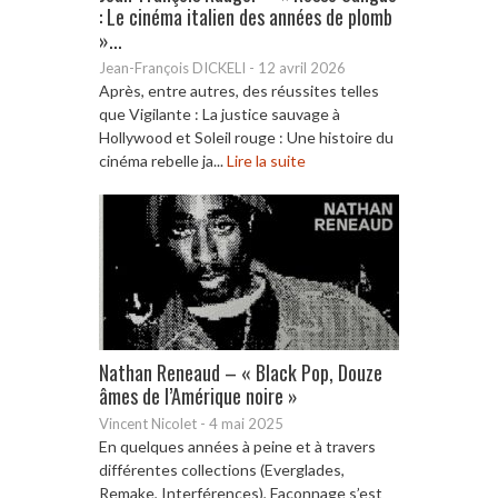
: Le cinéma italien des années de plomb
»...
Jean-François DICKELI
-
12 avril 2026
Après, entre autres, des réussites telles
que Vigilante : La justice sauvage à
Hollywood et Soleil rouge : Une histoire du
cinéma rebelle ja...
Lire la suite
Nathan Reneaud – « Black Pop, Douze
âmes de l’Amérique noire »
Vincent Nicolet
-
4 mai 2025
En quelques années à peine et à travers
différentes collections (Everglades,
Remake, Interférences), Façonnage s’est