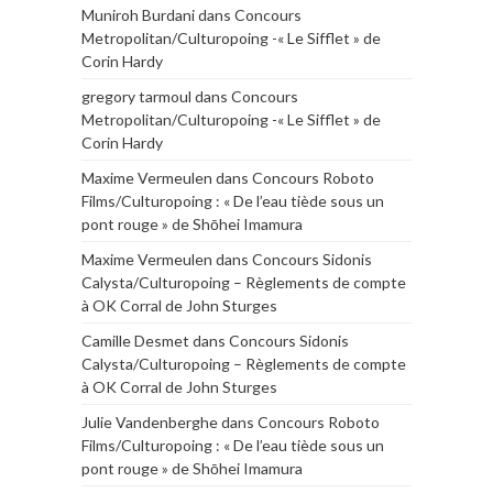
Muniroh Burdani
dans
Concours
Metropolitan/Culturopoing -« Le Sifflet » de
Corin Hardy
gregory tarmoul
dans
Concours
Metropolitan/Culturopoing -« Le Sifflet » de
Corin Hardy
Maxime Vermeulen
dans
Concours Roboto
Films/Culturopoing : « De l’eau tiède sous un
pont rouge » de Shōhei Imamura
Maxime Vermeulen
dans
Concours Sidonis
Calysta/Culturopoing – Règlements de compte
à OK Corral de John Sturges
Camille Desmet
dans
Concours Sidonis
Calysta/Culturopoing – Règlements de compte
à OK Corral de John Sturges
Julie Vandenberghe
dans
Concours Roboto
Films/Culturopoing : « De l’eau tiède sous un
pont rouge » de Shōhei Imamura