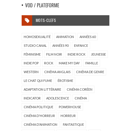
VOD / PLATEFORME
MOTS-CLEFS
HOMOSEXUALITÉ
ANIMATION
ANNÉES 60
STUDIO CANAL
ANNÉES 90
ENFANCE
FÉMINISME
FILM NOIR
INDIE ROCK
JEUNESSE
INDIE POP
ROCK
MAKE MY DAY
FAMILLE
WESTERN
CINÉMA ANGLAIS
CINÉMA DE GENRE
LE CHAT QUI FUME
ÉROTISME
ADAPTATION LITTÉRAIRE
CINÉMA CORÉEN
INDICATOR
ADOLESCENCE
CINÉMA
CINÉMA POLITIQUE
POWERHOUSE
CINÉMA D'HORREUR
HORREUR
CINÉMA D'ANIMATION
FANTASTIQUE