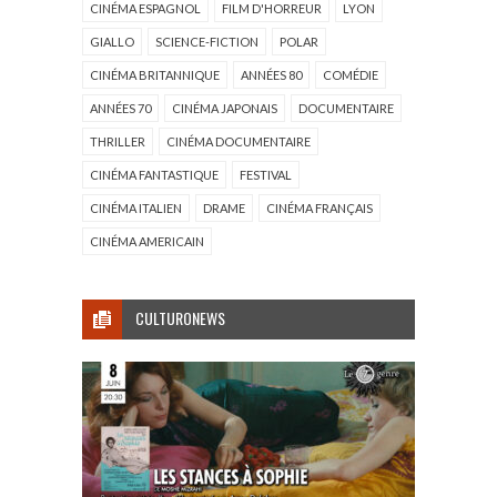
CINÉMA ESPAGNOL
FILM D'HORREUR
LYON
GIALLO
SCIENCE-FICTION
POLAR
CINÉMA BRITANNIQUE
ANNÉES 80
COMÉDIE
ANNÉES 70
CINÉMA JAPONAIS
DOCUMENTAIRE
THRILLER
CINÉMA DOCUMENTAIRE
CINÉMA FANTASTIQUE
FESTIVAL
CINÉMA ITALIEN
DRAME
CINÉMA FRANÇAIS
CINÉMA AMERICAIN
CULTURONEWS