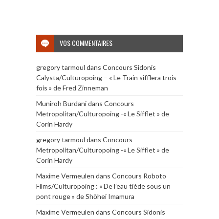
VOS COMMENTAIRES
gregory tarmoul
dans
Concours Sidonis
Calysta/Culturopoing – « Le Train sifflera trois
fois » de Fred Zinneman
Muniroh Burdani
dans
Concours
Metropolitan/Culturopoing -« Le Sifflet » de
Corin Hardy
gregory tarmoul
dans
Concours
Metropolitan/Culturopoing -« Le Sifflet » de
Corin Hardy
Maxime Vermeulen
dans
Concours Roboto
Films/Culturopoing : « De l’eau tiède sous un
pont rouge » de Shōhei Imamura
Maxime Vermeulen
dans
Concours Sidonis