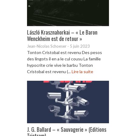
László Krasznahorkai – « Le Baron
Wenckheim est de retour »
Jean-Nicolas Schoeser
-
5 juin 2023
Tonton Cristobal est revenu Des pesos
des lingots il en a le cul cousu La famille
hypocrite crie vive le barbu Tonton
Cristobal est revenu (...
Lire la suite
J. G. Ballard – « Sauvagerie » (Editions
Tristram)