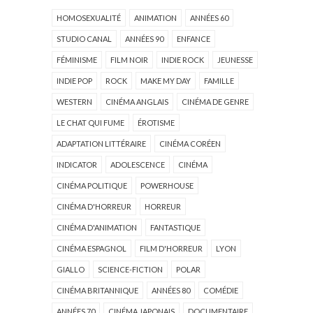
HOMOSEXUALITÉ
ANIMATION
ANNÉES 60
STUDIO CANAL
ANNÉES 90
ENFANCE
FÉMINISME
FILM NOIR
INDIE ROCK
JEUNESSE
INDIE POP
ROCK
MAKE MY DAY
FAMILLE
WESTERN
CINÉMA ANGLAIS
CINÉMA DE GENRE
LE CHAT QUI FUME
ÉROTISME
ADAPTATION LITTÉRAIRE
CINÉMA CORÉEN
INDICATOR
ADOLESCENCE
CINÉMA
CINÉMA POLITIQUE
POWERHOUSE
CINÉMA D'HORREUR
HORREUR
CINÉMA D'ANIMATION
FANTASTIQUE
CINÉMA ESPAGNOL
FILM D'HORREUR
LYON
GIALLO
SCIENCE-FICTION
POLAR
CINÉMA BRITANNIQUE
ANNÉES 80
COMÉDIE
ANNÉES 70
CINÉMA JAPONAIS
DOCUMENTAIRE