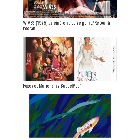
WIVES (1975) au ciné-club Le 7e genre/Retour à
l’écran
Foxes et Muriel chez BubbelPop’