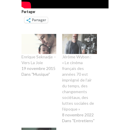
Partager
Partager
Enrique Seknadje –
Jérôme Wybon :
Vers La Joie
« Le cinéma
19 novembre 2015
français des
Dans "Musique"
années 70 est
imprégné de l’air
du temps, des
changements
sociétaux, des
luttes sociales de
l’époque »
8 novembre 2022
Dans "Entretiens"