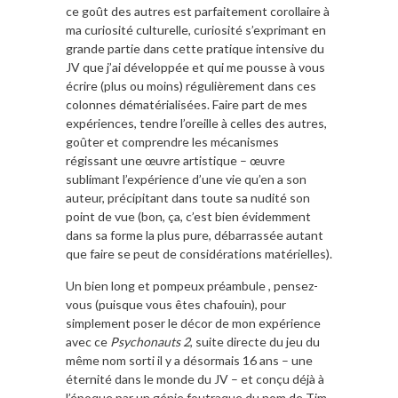
ce goût des autres est parfaitement corollaire à
ma curiosité culturelle, curiosité s’exprimant en
grande partie dans cette pratique intensive du
JV que j’ai développée et qui me pousse à vous
écrire (plus ou moins) régulièrement dans ces
colonnes dématérialisées. Faire part de mes
expériences, tendre l’oreille à celles des autres,
goûter et comprendre les mécanismes
régissant une œuvre artistique – œuvre
sublimant l’expérience d’une vie qu’en a son
auteur, précipitant dans toute sa nudité son
point de vue (bon, ça, c’est bien évidemment
dans sa forme la plus pure, débarrassée autant
que faire se peut de considérations matérielles).
Un bien long et pompeux préambule , pensez-
vous (puisque vous êtes chafouin), pour
simplement poser le décor de mon expérience
avec ce
Psychonauts 2
, suite directe du jeu du
même nom sorti il y a désormais 16 ans – une
éternité dans le monde du JV – et conçu déjà à
l’époque par un génie foutraque du nom de Tim