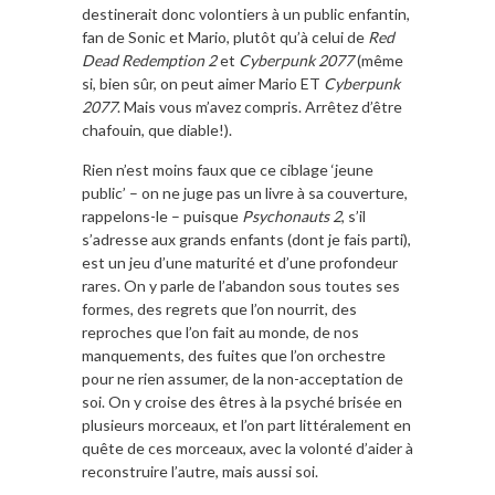
destinerait donc volontiers à un public enfantin,
fan de Sonic et Mario, plutôt qu’à celui de
Red
Dead Redemption 2
et
Cyberpunk 2077
(même
si, bien sûr, on peut aimer Mario ET
Cyberpunk
2077
. Mais vous m’avez compris. Arrêtez d’être
chafouin, que diable!).
Rien n’est moins faux que ce ciblage ‘jeune
public’ – on ne juge pas un livre à sa couverture,
rappelons-le – puisque
Psychonauts 2
, s’il
s’adresse aux grands enfants (dont je fais parti),
est un jeu d’une maturité et d’une profondeur
rares. On y parle de l’abandon sous toutes ses
formes, des regrets que l’on nourrit, des
reproches que l’on fait au monde, de nos
manquements, des fuites que l’on orchestre
pour ne rien assumer, de la non-acceptation de
soi. On y croise des êtres à la psyché brisée en
plusieurs morceaux, et l’on part littéralement en
quête de ces morceaux, avec la volonté d’aider à
reconstruire l’autre, mais aussi soi.