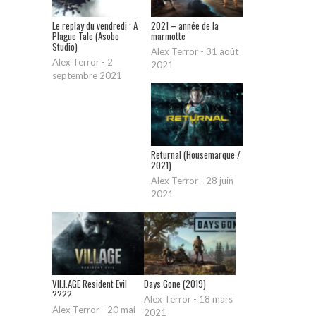
Le replay du vendredi : A
2021 – année de la
Plague Tale (Asobo
marmotte
Studio)
Alex Terror
-
31 août
Alex Terror
-
2
2021
septembre 2021
Returnal (Housemarque /
2021)
Alex Terror
-
28 juin
2021
VII.I.AGE Resident Evil
Days Gone (2019)
????
Alex Terror
-
18 mars
Alex Terror
-
20 mai
2021