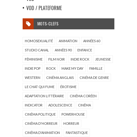
VOD / PLATEFORME
MOTS-CLEFS
HOMOSEXUALITÉ
ANIMATION
ANNÉES 60
STUDIO CANAL
ANNÉES 90
ENFANCE
FÉMINISME
FILM NOIR
INDIE ROCK
JEUNESSE
INDIE POP
ROCK
MAKE MY DAY
FAMILLE
WESTERN
CINÉMA ANGLAIS
CINÉMA DE GENRE
LE CHAT QUI FUME
ÉROTISME
ADAPTATION LITTÉRAIRE
CINÉMA CORÉEN
INDICATOR
ADOLESCENCE
CINÉMA
CINÉMA POLITIQUE
POWERHOUSE
CINÉMA D'HORREUR
HORREUR
CINÉMA D'ANIMATION
FANTASTIQUE