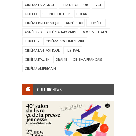
CINÉMA ESPAGNOL
FILM D'HORREUR
LYON
GIALLO
SCIENCE-FICTION
POLAR
CINÉMA BRITANNIQUE
ANNÉES 80
COMÉDIE
ANNÉES 70
CINÉMA JAPONAIS
DOCUMENTAIRE
THRILLER
CINÉMA DOCUMENTAIRE
CINÉMA FANTASTIQUE
FESTIVAL
CINÉMA ITALIEN
DRAME
CINÉMA FRANÇAIS
CINÉMA AMERICAIN
CULTURONEWS