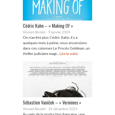
Cédric Kahn – « Making Of »
Vincent Nicolet
-
9 janvier 2024
On n’arrête plus Cédric Kahn. il y a
quelques mois à peine, nous encensions
dans ces colonnes Le Procès Goldman, un
thriller judiciaire magi...
Lire la suite
Sébastien Vaniček – « Vermines »
Vincent Nicolet
-
26 décembre 2023
Au sein de la production française, une