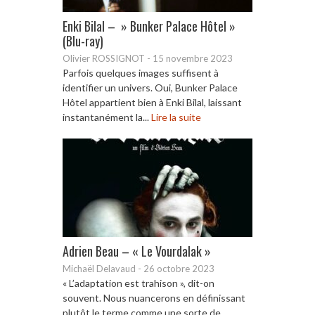
Enki Bilal – » Bunker Palace Hôtel »
(Blu-ray)
Olivier ROSSIGNOT
-
15 novembre 2023
Parfois quelques images suffisent à
identifier un univers. Oui, Bunker Palace
Hôtel appartient bien à Enki Bilal, laissant
instantanément la...
Lire la suite
Adrien Beau – « Le Vourdalak »
Michaël Delavaud
-
26 octobre 2023
« L’adaptation est trahison », dit-on
souvent. Nous nuancerons en définissant
plutôt le terme comme une sorte de