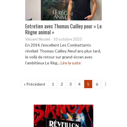
Entretien avec Thomas Cailley pour « Le
Règne animal »
Vincent Nicolet
-
10 octobre 2023
En 2014, l’excellent Les Combattants
révélait Thomas Cailley. Neuf ans plus tard,
le voilà de retour sur grand-écran avec
l’ambitieux Le Règ...
Lire la suite
« Précédent
1
2
3
4
5
6
7
8
9