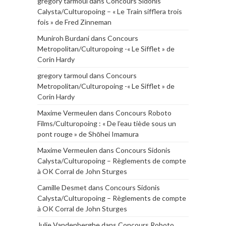
gregory tarmoul
dans
Concours Sidonis
Calysta/Culturopoing – « Le Train sifflera trois
fois » de Fred Zinneman
Muniroh Burdani
dans
Concours
Metropolitan/Culturopoing -« Le Sifflet » de
Corin Hardy
gregory tarmoul
dans
Concours
Metropolitan/Culturopoing -« Le Sifflet » de
Corin Hardy
Maxime Vermeulen
dans
Concours Roboto
Films/Culturopoing : « De l’eau tiède sous un
pont rouge » de Shōhei Imamura
Maxime Vermeulen
dans
Concours Sidonis
Calysta/Culturopoing – Règlements de compte
à OK Corral de John Sturges
Camille Desmet
dans
Concours Sidonis
Calysta/Culturopoing – Règlements de compte
à OK Corral de John Sturges
Julie Vandenberghe
dans
Concours Roboto