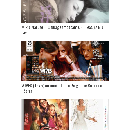
Mikio Naruse – « Nuages flottants » (1955) / Blu-
ray
WIVES (1975) au ciné-club Le 7e genre/Retour à
l’écran