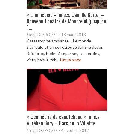
« L’immédiat », m.e.s. Camille Boitel –
Nouveau Théâtre de Montreuil (jusqu’au
1...
Sarah DESPOISSE
-
18 mars 2013
Catastrophe ambiante – Le monde
s’écroule et on se retrouve dans le décor.
Bric, broc, tables à repasser, casseroles,
vieux bahut, tab...
Lire la suite
« Géométrie de caoutchouc », m.e.s.
Aurélien Bory – Parc de la Villette
Sarah DESPOISSE
-
4 octobre 2012