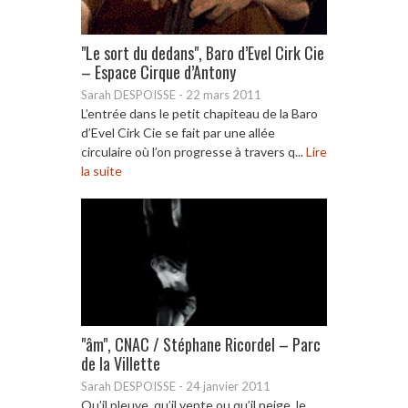
"Le sort du dedans", Baro d’Evel Cirk Cie
– Espace Cirque d’Antony
Sarah DESPOISSE
-
22 mars 2011
L’entrée dans le petit chapiteau de la Baro
d’Evel Cirk Cie se fait par une allée
circulaire où l’on progresse à travers q...
Lire
la suite
"âm", CNAC / Stéphane Ricordel – Parc
de la Villette
Sarah DESPOISSE
-
24 janvier 2011
Qu’il pleuve, qu’il vente ou qu’il neige, le