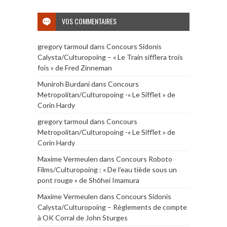
VOS COMMENTAIRES
gregory tarmoul
dans
Concours Sidonis
Calysta/Culturopoing – « Le Train sifflera trois
fois » de Fred Zinneman
Muniroh Burdani
dans
Concours
Metropolitan/Culturopoing -« Le Sifflet » de
Corin Hardy
gregory tarmoul
dans
Concours
Metropolitan/Culturopoing -« Le Sifflet » de
Corin Hardy
Maxime Vermeulen
dans
Concours Roboto
Films/Culturopoing : « De l’eau tiède sous un
pont rouge » de Shōhei Imamura
Maxime Vermeulen
dans
Concours Sidonis
Calysta/Culturopoing – Règlements de compte
à OK Corral de John Sturges