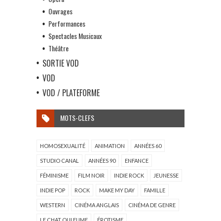
Ouvrages
Performances
Spectacles Musicaux
Théâtre
SORTIE VOD
VOD
VOD / PLATEFORME
MOTS-CLEFS
HOMOSEXUALITÉ
ANIMATION
ANNÉES 60
STUDIO CANAL
ANNÉES 90
ENFANCE
FÉMINISME
FILM NOIR
INDIE ROCK
JEUNESSE
INDIE POP
ROCK
MAKE MY DAY
FAMILLE
WESTERN
CINÉMA ANGLAIS
CINÉMA DE GENRE
LE CHAT QUI FUME
ÉROTISME