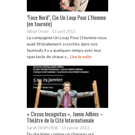
"Face Nord", Cie Un Loup Pour L’Homme
(en tournée)
Alban Orsini
-
12 avril 2012
La compagnie Un Loup Pour L’Homme nous
avait littéralement scotchés dans nos
fauteuils il y a quelques temps avec leur
spectacle de cirque s...
Lire la suite
« Circus Incognitus », Jamie Adkins –
Théâtre de la Cité Internationale
Sarah DESPOISSE
-
15 janvier 2012
Du rire léger comme un chapeau qui