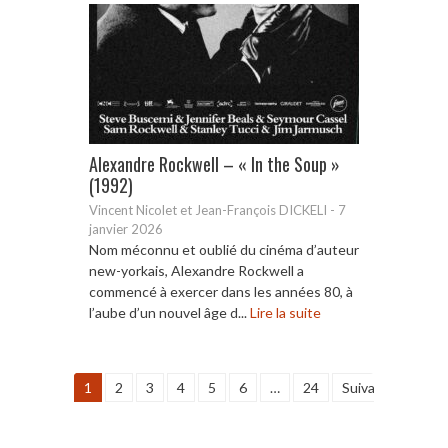
Alexandre Rockwell – « In the Soup »
(1992)
Vincent Nicolet et Jean-François DICKELI
-
7
janvier 2026
Nom méconnu et oublié du cinéma d’auteur
new-yorkais, Alexandre Rockwell a
commencé à exercer dans les années 80, à
l’aube d’un nouvel âge d...
Lire la suite
1
2
3
4
5
6
…
24
Suivant »