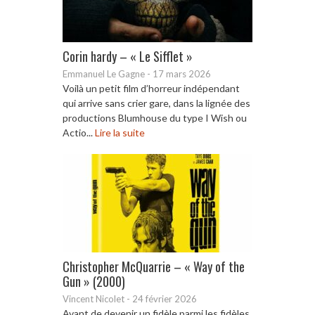
Corin hardy – « Le Sifflet »
Emmanuel Le Gagne
-
17 mars 2026
Voilà un petit film d’horreur indépendant
qui arrive sans crier gare, dans la lignée des
productions Blumhouse du type I Wish ou
Actio...
Lire la suite
Christopher McQuarrie – « Way of the
Gun » (2000)
Vincent Nicolet
-
24 février 2026
Avant de devenir un fidèle parmi les fidèles