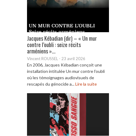
Jacques Kébadian (dir) – « Un mur
contre l’oubli : seize récits
arméniens »...
Vincent ROUSSEL
-
23 avril 2026
En 2006, Jacques Kébadian conçoit une
installation intitulée Un mur contre l’oubli
où les témoignages audiovisuels de
rescapés du génocide a...
Lire la suite