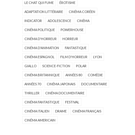
LE CHAT QUI FUME
ÉROTISME
ADAPTATION LITTÉRAIRE
CINÉMA CORÉEN
INDICATOR
ADOLESCENCE
CINÉMA
CINÉMA POLITIQUE
POWERHOUSE
CINÉMA D'HORREUR
HORREUR
CINÉMA D'ANIMATION
FANTASTIQUE
CINÉMA ESPAGNOL
FILM D'HORREUR
LYON
GIALLO
SCIENCE-FICTION
POLAR
CINÉMA BRITANNIQUE
ANNÉES 80
COMÉDIE
ANNÉES 70
CINÉMA JAPONAIS
DOCUMENTAIRE
THRILLER
CINÉMA DOCUMENTAIRE
CINÉMA FANTASTIQUE
FESTIVAL
CINÉMA ITALIEN
DRAME
CINÉMA FRANÇAIS
CINÉMA AMERICAIN