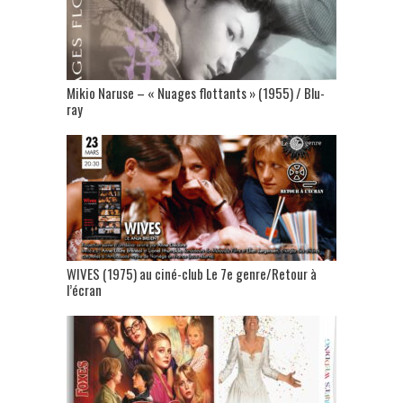
Mikio Naruse – « Nuages flottants » (1955) / Blu-
ray
WIVES (1975) au ciné-club Le 7e genre/Retour à
l’écran