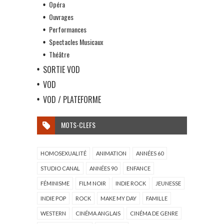
Opéra
Ouvrages
Performances
Spectacles Musicaux
Théâtre
SORTIE VOD
VOD
VOD / PLATEFORME
MOTS-CLEFS
HOMOSEXUALITÉ
ANIMATION
ANNÉES 60
STUDIO CANAL
ANNÉES 90
ENFANCE
FÉMINISME
FILM NOIR
INDIE ROCK
JEUNESSE
INDIE POP
ROCK
MAKE MY DAY
FAMILLE
WESTERN
CINÉMA ANGLAIS
CINÉMA DE GENRE