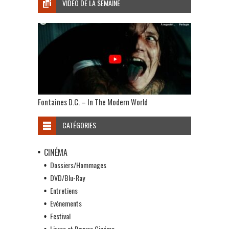
VIDÉO DE LA SEMAINE
Fontaines D.C. – In The Modern World
CATÉGORIES
CINÉMA
Dossiers/Hommages
DVD/Blu-Ray
Entretiens
Evénements
Festival
Livres et Revues Cinéma