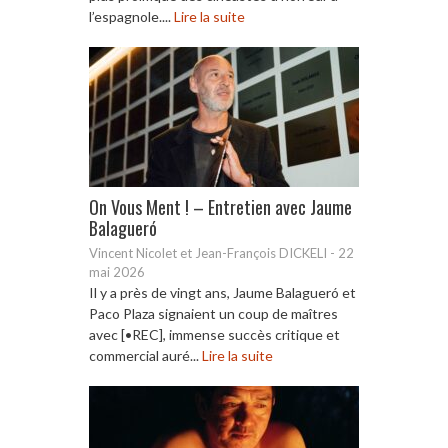
l’espagnole....
Lire la suite
On Vous Ment ! – Entretien avec Jaume
Balagueró
Vincent Nicolet et Jean-François DICKELI
-
22
mai 2026
Il y a près de vingt ans, Jaume Balagueró et
Paco Plaza signaient un coup de maîtres
avec [•REC], immense succès critique et
commercial auré...
Lire la suite