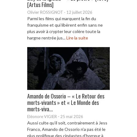
[Artus Films]
Olivier ROSSIGNOT
-
12 juillet 2026
Parmi les films qui marquent la fin du
franquisme et qui libèrent enfin sans ne
plus avoir à crypter leur colère toute la
hargne rentrée jus...
Lire la suite
Amando de Ossorio – « Le Retour des
morts-vivants » et « Le Monde des
morts-viva...
Eléonore VIGIER
-
25 mai 2026
Aussi culte qu’il soit, contrairement à Jess
Franco, Amando de Ossorio n’a pas été le
plus prolifique des cinéastes d’horreur à