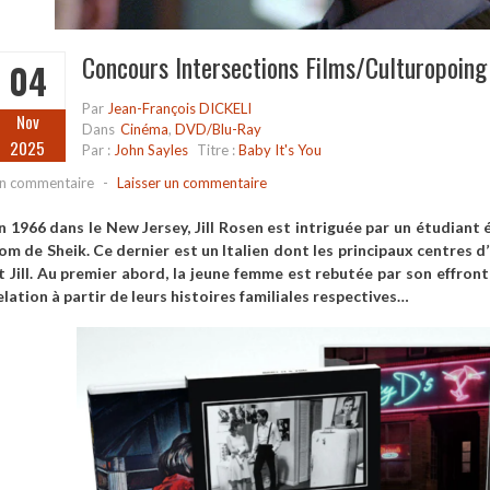
Concours Intersections Films/Culturopoing 
04
Par
Jean-François DICKELI
Nov
Dans
Cinéma
,
DVD/Blu-Ray
2025
Par :
John Sayles
Titre :
Baby It's You
n commentaire
-
Laisser un commentaire
n 1966 dans le New Jersey, Jill Rosen est intriguée par un étudian
om de Sheik. Ce dernier est un Italien dont les principaux centres d
t Jill. Au premier abord, la jeune femme est rebutée par son effront
elation à partir de leurs histoires familiales respectives…