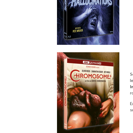
S
l
I
r
E
s