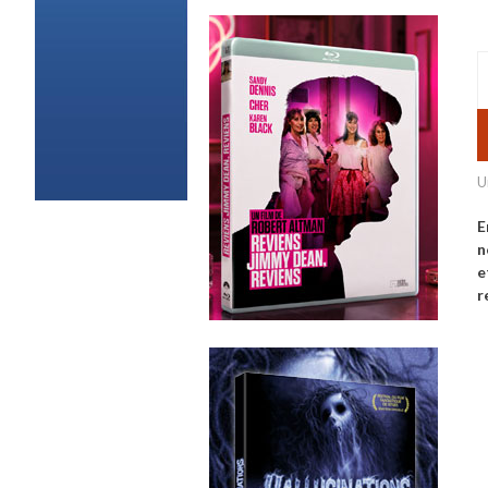
U
E
n
e
r