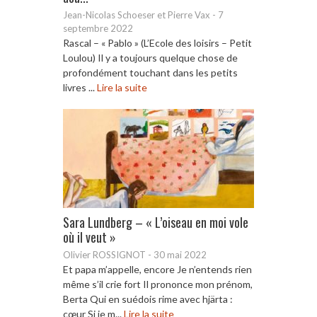
Jean-Nicolas Schoeser et Pierre Vax
-
7
septembre 2022
Rascal – « Pablo » (L’Ecole des loisirs – Petit
Loulou) Il y a toujours quelque chose de
profondément touchant dans les petits
livres ...
Lire la suite
Sara Lundberg – « L’oiseau en moi vole
où il veut »
Olivier ROSSIGNOT
-
30 mai 2022
Et papa m’appelle, encore Je n’entends rien
même s’il crie fort Il prononce mon prénom,
Berta Qui en suédois rime avec hjärta :
cœur Si je m...
Lire la suite