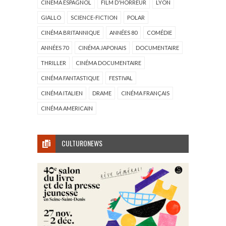
CINÉMA ESPAGNOL
FILM D'HORREUR
LYON
GIALLO
SCIENCE-FICTION
POLAR
CINÉMA BRITANNIQUE
ANNÉES 80
COMÉDIE
ANNÉES 70
CINÉMA JAPONAIS
DOCUMENTAIRE
THRILLER
CINÉMA DOCUMENTAIRE
CINÉMA FANTASTIQUE
FESTIVAL
CINÉMA ITALIEN
DRAME
CINÉMA FRANÇAIS
CINÉMA AMERICAIN
CULTURONEWS