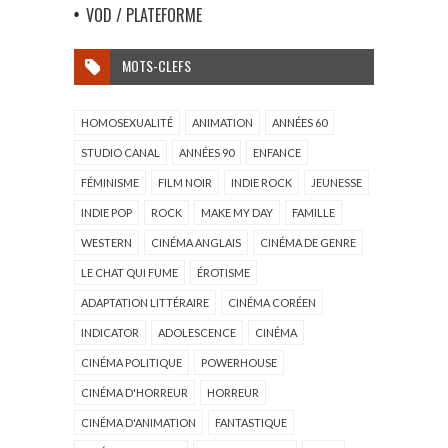
VOD / PLATEFORME
MOTS-CLEFS
HOMOSEXUALITÉ
ANIMATION
ANNÉES 60
STUDIO CANAL
ANNÉES 90
ENFANCE
FÉMINISME
FILM NOIR
INDIE ROCK
JEUNESSE
INDIE POP
ROCK
MAKE MY DAY
FAMILLE
WESTERN
CINÉMA ANGLAIS
CINÉMA DE GENRE
LE CHAT QUI FUME
ÉROTISME
ADAPTATION LITTÉRAIRE
CINÉMA CORÉEN
INDICATOR
ADOLESCENCE
CINÉMA
CINÉMA POLITIQUE
POWERHOUSE
CINÉMA D'HORREUR
HORREUR
CINÉMA D'ANIMATION
FANTASTIQUE