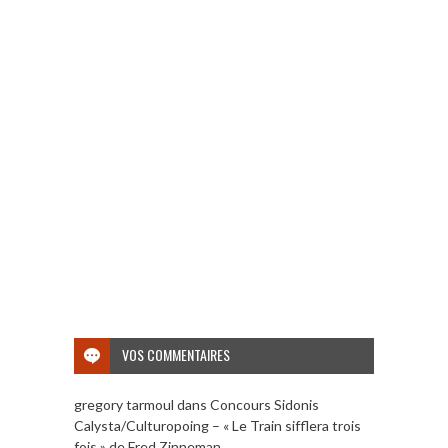
VOS COMMENTAIRES
gregory tarmoul
dans
Concours Sidonis
Calysta/Culturopoing – « Le Train sifflera trois
fois » de Fred Zinneman