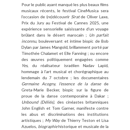
Pour le public ayant manqué les plus beaux films
musicaux récents, le festival CineMusica sera
l’occasion de (re)découvrir
Sirat
de Oliver Laxe,
Prix du Jury au Festival de Cannes 2025, une
expérience sensorielle saisissante d’un voyage
brûlant dans le désert marocain ;
Un parfait
inconnu
, bouleversant et intime biopic de Bob
Dylan par James Mangold, brillamment porté par
Timothée Chalamet et Elle Fanning ; ou encore
des œuvres politiquement engagées comme
Yes
, du réalisateur israélien Nadav Lapid,
hommage à l’art musical et chorégraphique au
lendemain du 7 octobre ; les documentaires
Germaine Acogny, l’essence de la danse
de
Greta-Marie Becker, biopic sur la figure de
proue de la danse contemporaine à Dakar ;
Unbound (Déliés)
, des cinéastes britanniques
John English et Tom Garner, manifeste contre
les abus et discriminations des institutions
artistiques ;
My Way
de Thierry Teston et Lisa
Azuelos,
biographie
historique et musicale de la