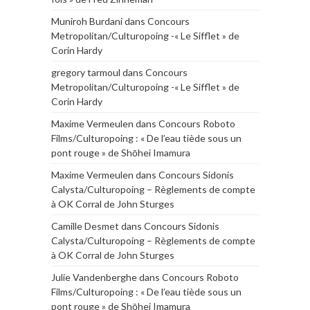
Muniroh Burdani
dans
Concours
Metropolitan/Culturopoing -« Le Sifflet » de
Corin Hardy
gregory tarmoul
dans
Concours
Metropolitan/Culturopoing -« Le Sifflet » de
Corin Hardy
Maxime Vermeulen
dans
Concours Roboto
Films/Culturopoing : « De l’eau tiède sous un
pont rouge » de Shōhei Imamura
Maxime Vermeulen
dans
Concours Sidonis
Calysta/Culturopoing – Règlements de compte
à OK Corral de John Sturges
Camille Desmet
dans
Concours Sidonis
Calysta/Culturopoing – Règlements de compte
à OK Corral de John Sturges
Julie Vandenberghe
dans
Concours Roboto
Films/Culturopoing : « De l’eau tiède sous un
pont rouge » de Shōhei Imamura