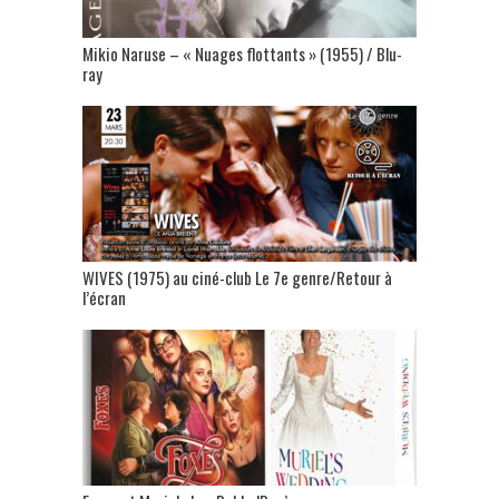
Mikio Naruse – « Nuages flottants » (1955) / Blu-
ray
WIVES (1975) au ciné-club Le 7e genre/Retour à
l’écran