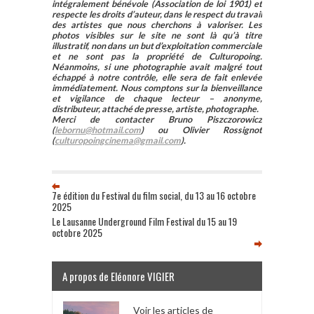
intégralement bénévole (Association de loi 1901) et
respecte les droits d’auteur, dans le respect du travail
des artistes que nous cherchons à valoriser. Les
photos visibles sur le site ne sont là qu’à titre
illustratif, non dans un but d’exploitation commerciale
et ne sont pas la propriété de Culturopoing.
Néanmoins, si une photographie avait malgré tout
échappé à notre contrôle, elle sera de fait enlevée
immédiatement. Nous comptons sur la bienveillance
et vigilance de chaque lecteur – anonyme,
distributeur, attaché de presse, artiste, photographe.
Merci de contacter Bruno Piszczorowicz
(
lebornu@hotmail.com
) ou Olivier Rossignot
(
culturopoingcinema@gmail.com
).
7e édition du Festival du film social, du 13 au 16 octobre
2025
Le Lausanne Underground Film Festival du 15 au 19
octobre 2025
A propos de Eléonore VIGIER
Voir les articles de