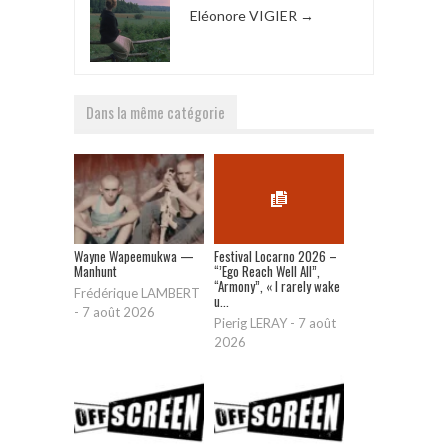
Eléonore VIGIER
→
Dans la même catégorie
Wayne Wapeemukwa —
Festival Locarno 2026 –
Manhunt
“’Ego Reach Well All”,
“Armony”, « I rarely wake
Frédérique LAMBERT
u...
-
7 août 2026
Pierig LERAY
-
7 août
2026