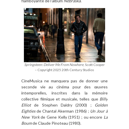
flamboyante de l’album
Nebraska
.
Springsteen: Deliver Me From Nowhere
, Scott Cooper
– Copyright 2025 20th Century Studios
CineMusica ne manquera pas de donner une
seconde vie au cinéma pour des œuvres
intemporelles, inscrites dans la mémoire
collective filmique et musicale, telles que
Billy
Elliot
de Stephen Daldry (2000) ;
Golden
Eighties
de Chantal Akerman (1986) ;
Un Jour à
New York
de Gene Kelly (1951) ; ou encore
La
Boum
de Claude Pinoteau (1980).