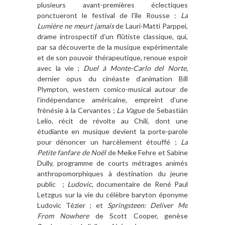
plusieurs avant-premières éclectiques
ponctueront le festival de l’île Rousse :
La
Lumière ne meurt jamais
de Lauri-Matti Parppei,
drame introspectif d’un flûtiste classique, qui,
par sa découverte de la musique expérimentale
et de son pouvoir thérapeutique, renoue espoir
avec la vie ;
Duel à Monte-Carlo del Norte,
dernier opus du cinéaste d’animation Bill
Plympton, western comico-musical autour de
l’indépendance américaine, empreint d’une
frénésie à la Cervantes ;
La Vague
de Sebastián
Lelio, récit de révolte au Chili, dont une
étudiante en musique devient la porte-parole
pour dénoncer un harcèlement étouffé ;
La
Petite fanfare de Noël
de Meike Fehre et Sabine
Dully, programme de courts métrages animés
anthropomorphiques à destination du jeune
public ;
Ludovic
, documentaire de René Paul
Letzgus sur la vie du célèbre baryton éponyme
Ludovic Tézier ; et
Springsteen: Deliver Me
From Nowhere
de Scott Cooper, genèse