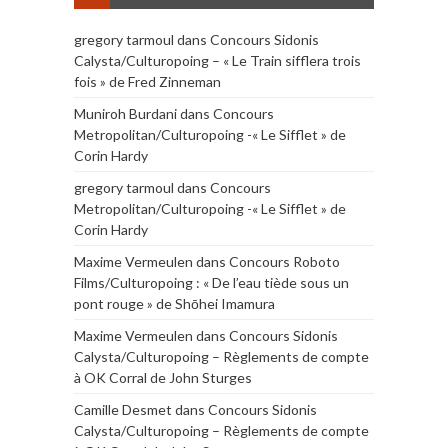
gregory tarmoul
dans
Concours Sidonis
Calysta/Culturopoing – « Le Train sifflera trois
fois » de Fred Zinneman
Muniroh Burdani
dans
Concours
Metropolitan/Culturopoing -« Le Sifflet » de
Corin Hardy
gregory tarmoul
dans
Concours
Metropolitan/Culturopoing -« Le Sifflet » de
Corin Hardy
Maxime Vermeulen
dans
Concours Roboto
Films/Culturopoing : « De l’eau tiède sous un
pont rouge » de Shōhei Imamura
Maxime Vermeulen
dans
Concours Sidonis
Calysta/Culturopoing – Règlements de compte
à OK Corral de John Sturges
Camille Desmet
dans
Concours Sidonis
Calysta/Culturopoing – Règlements de compte