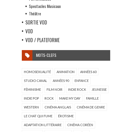
Spectacles Musicaux
Théâtre
SORTIE VOD
VOD
VOD / PLATEFORME
MOTS-CLEFS
HOMOSEXUALITÉ
ANIMATION
ANNÉES 60
STUDIO CANAL
ANNÉES 90
ENFANCE
FÉMINISME
FILM NOIR
INDIE ROCK
JEUNESSE
INDIE POP
ROCK
MAKE MY DAY
FAMILLE
WESTERN
CINÉMA ANGLAIS
CINÉMA DE GENRE
LE CHAT QUI FUME
ÉROTISME
ADAPTATION LITTÉRAIRE
CINÉMA CORÉEN