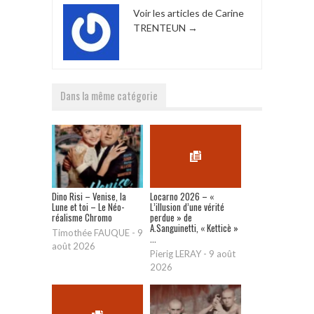
Voir les articles de Carine
TRENTEUN
→
Dans la même catégorie
Dino Risi – Venise, la
Locarno 2026 – «
Lune et toi – Le Néo-
L’illusion d’une vérité
réalisme Chromo
perdue » de
A.Sanguinetti, « Ketticè »
Timothée FAUQUE
-
9
...
août 2026
Pierig LERAY
-
9 août
2026