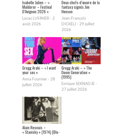
Isabelle Julien – «
Deux chefs-d’œuvre de la
Maldoror – Festival
fantasy signés Jim
D’Avignon 2026 »
Henson
Lucas LUSINIER
-
2
Jean-François
août 2026
DICKELI
-
29 juillet
2026
Gregg Araki – « I want
Gregg Araki – « The
your sex »
Doom Generation »
(1995)
Anna Fournier
-
28
Enrique SEKNADJE
-
juillet 2026
27 juillet 2026
Alain Resnais –
« Stavisky » (1974) [Blu-