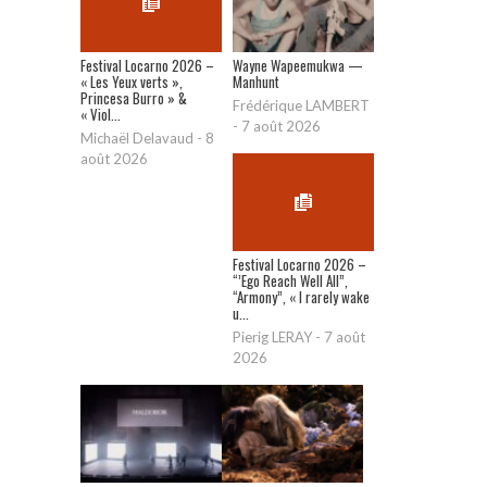
Festival Locarno 2026 –
Wayne Wapeemukwa —
« Les Yeux verts »,
Manhunt
Princesa Burro » &
Frédérique LAMBERT
« Viol...
-
7 août 2026
Michaël Delavaud
-
8
août 2026
Festival Locarno 2026 –
“’Ego Reach Well All”,
“Armony”, « I rarely wake
u...
Pierig LERAY
-
7 août
2026