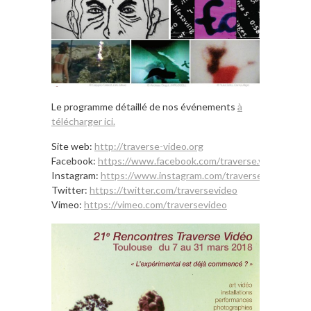
Le programme détaillé de nos événements
à
télécharger ici.
Site web:
http://traverse-video.org
Facebook:
https://www.facebook.com/traverse.video
Instagram:
https://www.instagram.com/traversevideo
Twitter:
https://twitter.com/traversevideo
Vimeo:
https://vimeo.com/traversevideo