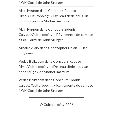
à OK Corral de John Sturges
Alain Mignon
dans
Concours Roboto
Films/Culturopoing : « De l’eau tiède sous un
pont rouge » de Shōhei Imamura
Alain Mignon
dans
Concours Sidonis
Calysta/Culturopoing – Règlements de compte
à OK Corral de John Sturges
Arnaud Alary
dans
Christopher Nolan – The
Odyssey
Vedat Belkacem
dans
Concours Roboto
Films/Culturopoing : « De l’eau tiède sous un
pont rouge » de Shōhei Imamura
Vedat Belkacem
dans
Concours Sidonis
Calysta/Culturopoing – Règlements de compte
à OK Corral de John Sturges
© Culturopoing 2026