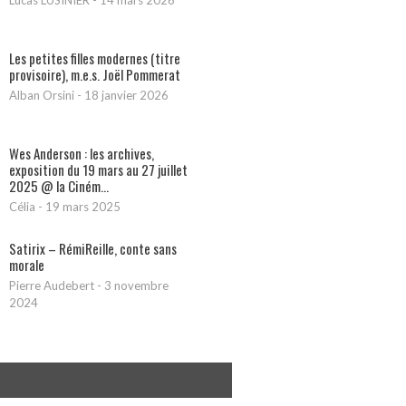
Lucas LUSINIER
-
14 mars 2026
Les petites filles modernes (titre
provisoire), m.e.s. Joël Pommerat
Alban Orsini
-
18 janvier 2026
Wes Anderson : les archives,
exposition du 19 mars au 27 juillet
2025 @ la Ciném...
Célia
-
19 mars 2025
Satirix – RémiReille, conte sans
morale
Pierre Audebert
-
3 novembre
2024