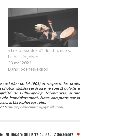
« Les possédés d’Illfurth », m.e.s.
Lionel Lingelser
23 mai 2024
Dans "Scènes/expos"
sociation de loi 1901) et respecte les droits
photos visibles sur le site ne sont là qu’à titre
ropriété de Culturopoing. Néanmoins, si une
enlevée immédiatement. Nous comptons sur la
esse, artiste, photographe.
ot (
culturopoingcinema@gmail.com
).
ine" au Théâtre du Lierre du 9 au 12 décembre