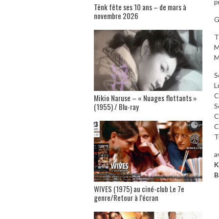
p
Tënk fête ses 10 ans – de mars à
novembre 2026
G
T
M
M
S
L
C
Mikio Naruse – « Nuages flottants »
(1955) / Blu-ray
S
C
C
T
a
K
B
WIVES (1975) au ciné-club Le 7e
genre/Retour à l’écran