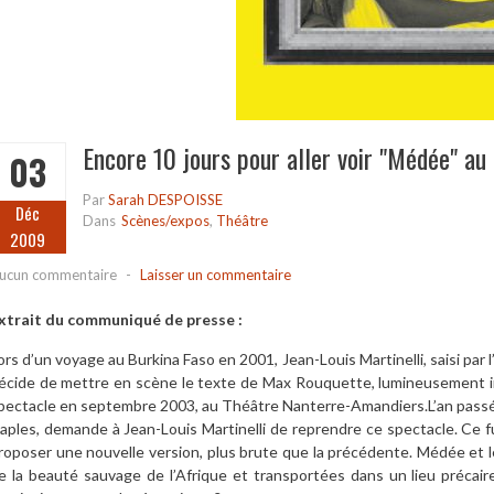
Encore 10 jours pour aller voir "Médée" a
03
Par
Sarah DESPOISSE
Déc
Dans
Scènes/expos
,
Théâtre
2009
ucun commentaire
-
Laisser un commentaire
xtrait du communiqué de presse :
ors d’un voyage au Burkina Faso en 2001, Jean-Louis Martinelli, saisi par 
écide de mettre en scène le texte de Max Rouquette, lumineusement i
pectacle en septembre 2003, au Théâtre Nanterre-Amandiers.L’an passé 
aples, demande à Jean-Louis Martinelli de reprendre ce spectacle. Ce fut
roposer une nouvelle version, plus brute que la précédente. Médée et
e la beauté sauvage de l’Afrique et transportées dans un lieu précaire