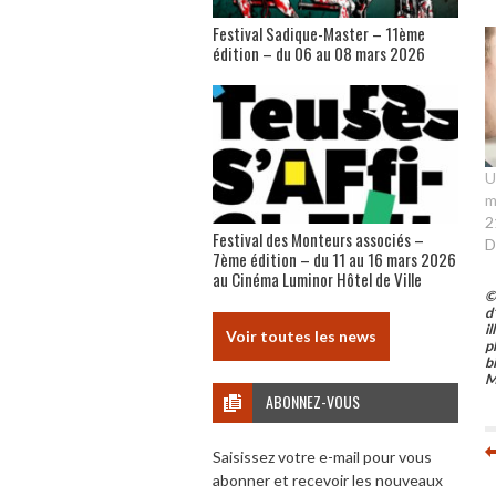
Festival Sadique-Master – 11ème
édition – du 06 au 08 mars 2026
U
m
2
Festival des Monteurs associés –
D
7ème édition – du 11 au 16 mars 2026
au Cinéma Luminor Hôtel de Ville
©
d
i
Voir toutes les news
p
b
M
ABONNEZ-VOUS
Saisissez votre e-mail pour vous
abonner et recevoir les nouveaux