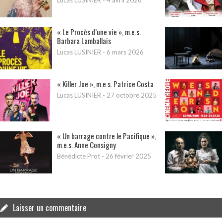
Lucas LUSINIER
-
4 avril 2026
« Le Procès d’une vie », m.e.s.
Barbara Lamballais
Lucas LUSINIER
-
6 mars 2026
« Killer Joe », m.e.s. Patrice Costa
Lucas LUSINIER
-
27 octobre 2025
« Un barrage contre le Pacifique »,
m.e.s. Anne Consigny
Bénédicte Prot
-
26 février 2025
Laisser un commentaire