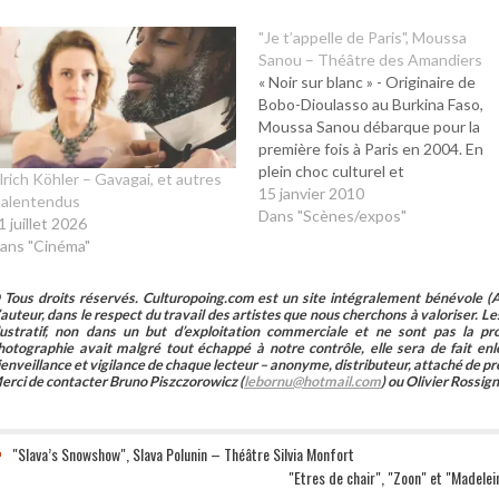
"Je t’appelle de Paris", Moussa
Sanou – Théâtre des Amandiers
« Noir sur blanc » - Originaire de
Bobo-Dioulasso au Burkina Faso,
Moussa Sanou débarque pour la
première fois à Paris en 2004. En
plein choc culturel et
lrich Köhler – Gavagai, et autres
météorologique, il observe,
15 janvier 2010
alentendus
s’étonne, se frotte à l’étranger et
Dans "Scènes/expos"
1 juillet 2026
raconte, à sa sauce, son immersion
ans "Cinéma"
au pays des Toubabs. Encouragé
par Jean-Louis Martinelli, il…
 Tous droits réservés. Culturopoing.com est un site intégralement bénévole (As
’auteur, dans le respect du travail des artistes que nous cherchons à valoriser. Les 
llustratif, non dans un but d’exploitation commerciale et ne sont pas la p
hotographie avait malgré tout échappé à notre contrôle, elle sera de fait 
ienveillance et vigilance de chaque lecteur – anonyme, distributeur, attaché de pr
erci de contacter Bruno Piszczorowicz (
lebornu@hotmail.com
) ou Olivier Rossign
"Slava’s Snowshow", Slava Polunin – Théâtre Silvia Monfort
"Etres de chair", "Zoon" et "Madele