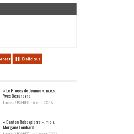
terest
Delicious
« Le Procès de Jeanne », m.e.s.
Yves Beaunesne
Lucas LUSINIER
-
6 mai 2026
« Danton Robespierre », m.e.s.
Morgane Lombard