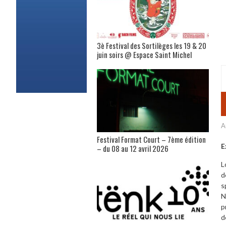
3è Festival des Sortilèges les 19 & 20
juin soirs @ Espace Saint Michel
A
Festival Format Court – 7ème édition
E
– du 08 au 12 avril 2026
L
d
s
N
p
d