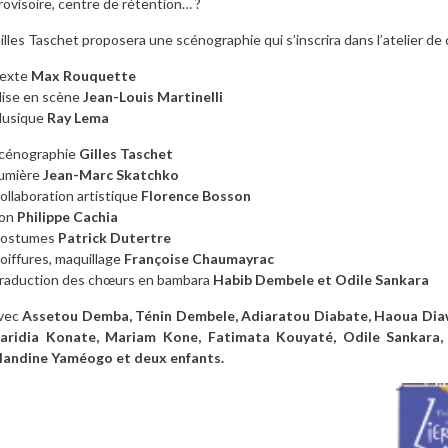
rovisoire, centre de rétention… ?
illes Taschet proposera une scénographie qui s’inscrira dans l’atelier de
exte
Max Rouquette
ise en scène
Jean-Louis Martinelli
usique
Ray Lema
cénographie
Gilles Taschet
umière
Jean-Marc Skatchko
ollaboration artistique
Florence Bosson
on
Philippe Cachia
ostumes
Patrick Dutertre
oiffures, maquillage
Françoise Chaumayrac
raduction des chœurs en bambara
Habib Dembele et Odile Sankara
vec
Assetou Demba, Ténin Dembele, Adiaratou Diabate, Haoua Diaw
aridia Konate, Mariam Kone, Fatimata Kouyaté, Odile Sankar
landine Yaméogo et deux enfants.