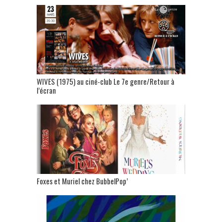
WIVES (1975) au ciné-club Le 7e genre/Retour à
l’écran
Foxes et Muriel chez BubbelPop’