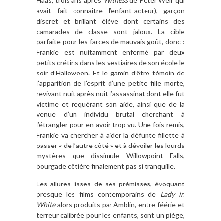
Haas, trois ans après
Witness
de Peter Weir qui
avait fait connaître l’enfant-acteur), garçon
discret et brillant élève dont certains des
camarades de classe sont jaloux. La cible
parfaite pour les farces de mauvais goût, donc :
Frankie est nuitamment enfermé par deux
petits crétins dans les vestiaires de son école le
soir d’Halloween. Et le gamin d’être témoin de
l’apparition de l’esprit d’une petite fille morte,
revivant nuit après nuit l’assassinat dont elle fut
victime et requérant son aide, ainsi que de la
venue d’un individu brutal cherchant à
l’étrangler pour en avoir trop vu. Une fois remis,
Frankie va chercher à aider la défunte fillette à
passer « de l’autre côté » et à dévoiler les lourds
mystères que dissimule Willowpoint Falls,
bourgade côtière finalement pas si tranquille.
Les allures lisses de ses prémisses, évoquant
presque les films contemporains de
Lady in
White
alors produits par Amblin, entre féérie et
terreur calibrée pour les enfants, sont un piège,