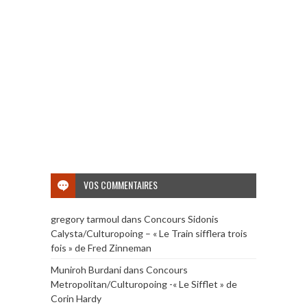
VOS COMMENTAIRES
gregory tarmoul
dans
Concours Sidonis
Calysta/Culturopoing – « Le Train sifflera trois
fois » de Fred Zinneman
Muniroh Burdani
dans
Concours
Metropolitan/Culturopoing -« Le Sifflet » de
Corin Hardy