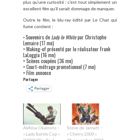
plus qu’une curiosité : c’est tout simplement un
excellent film qu’il serait dommage de manquer.
Outre le film, le blu-ray édité par Le Chat qui
fume contient :
Souvenirs de
Lady In White
par Christophe
•
Lemaire (17 mn)
• Making-of présenté par le réalisateur Frank
LaLoggia (16 mn)
• Scènes coupées (36 mn)
• Court-métrage promotionnel (7 mn)
• Film annonce
Partager
Partager
Akihisa Okamoto –
Steve de Jarnatt –
« Lady Battle Cop »
« Cherry 2000 »