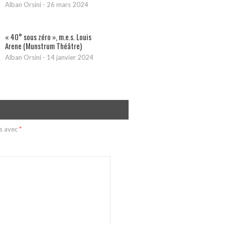
Alban Orsini
-
26 mars 2024
« 40° sous zéro », m.e.s. Louis
Arene (Munstrum Théâtre)
Alban Orsini
-
14 janvier 2024
és avec
*