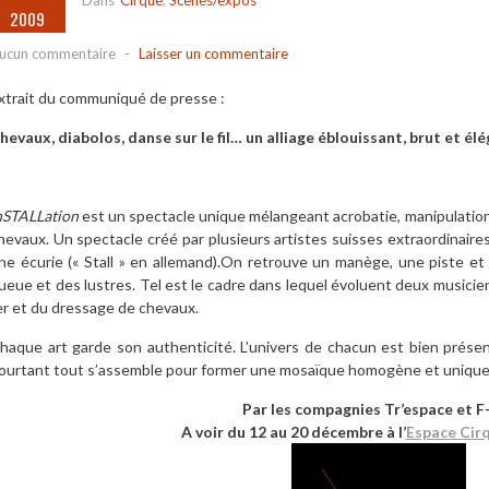
Dans
Cirque
,
Scènes/expos
2009
ucun commentaire
-
Laisser un commentaire
xtrait du communiqué de presse :
hevaux, diabolos, danse sur le fil… un alliage éblouissant, brut et élé
nSTALLation
est un spectacle unique mélangeant acrobatie, manipulation
hevaux. Un spectacle créé par plusieurs artistes suisses extraordinaire
ne écurie (« Stall » en allemand).On retrouve un manège, une piste et 
ueue et des lustres. Tel est le cadre dans lequel évoluent deux musiciens
er et du dressage de chevaux.
haque art garde son authenticité. L’univers de chacun est bien prése
ourtant tout s’assemble pour former une mosaïque homogène et unique
Par les compagnies Tr’espace et F
A voir du 12 au 20 décembre à l’
Espace Cir