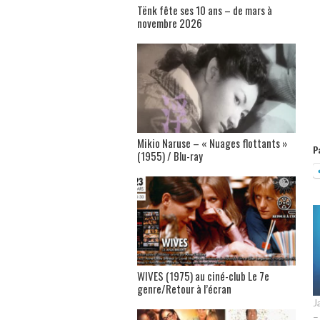
Tënk fête ses 10 ans – de mars à
novembre 2026
Mikio Naruse – « Nuages flottants »
P
(1955) / Blu-ray
WIVES (1975) au ciné-club Le 7e
genre/Retour à l’écran
J
–