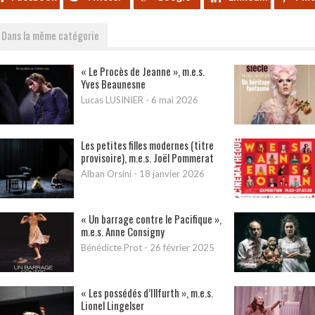
Dans la même catégorie
« Le Procès de Jeanne », m.e.s.
Yves Beaunesne
Lucas LUSINIER
-
6 mai 2026
Les petites filles modernes (titre
provisoire), m.e.s. Joël Pommerat
Alban Orsini
-
18 janvier 2026
« Un barrage contre le Pacifique »,
m.e.s. Anne Consigny
Bénédicte Prot
-
26 février 2025
« Les possédés d’Illfurth », m.e.s.
Lionel Lingelser