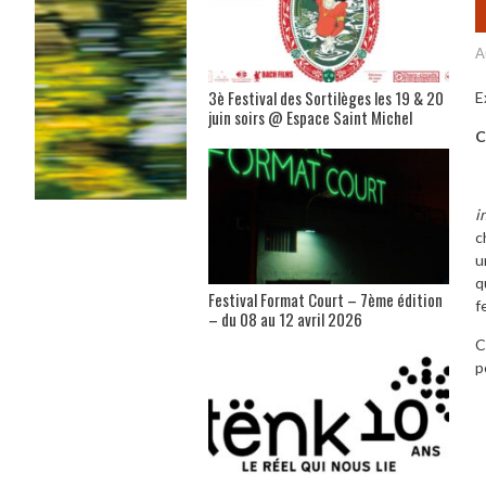
A
3è Festival des Sortilèges les 19 & 20
E
juin soirs @ Espace Saint Michel
C
i
c
u
q
Festival Format Court – 7ème édition
f
– du 08 au 12 avril 2026
C
p