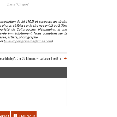
Dans "Cirque"
sociation de loi 1901) et respecte les droits
photos visibles sur le site ne sont là qu’à titre
ropriété de Culturopoing. Néanmoins, si une
enlevée immédiatement. Nous comptons sur la
esse, artiste, photographe.
ot (
culturopoingcinema@gmail.com
).
été filiale)", Cie 36 Eleusis – La Loge Théâtre
terest
Delicious