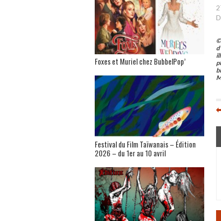
2
D
©
d
i
Foxes et Muriel chez BubbelPop’
p
b
M
Festival du Film Taïwanais – Édition
2026 – du 1er au 10 avril