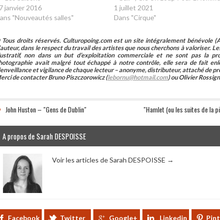
7 janvier 2016
1 juillet 2021
ans "Nouveautés salles"
Dans "Cirque"
 Tous droits réservés. Culturopoing.com est un site intégralement bénévole (As
’auteur, dans le respect du travail des artistes que nous cherchons à valoriser. Les 
llustratif, non dans un but d’exploitation commerciale et ne sont pas la p
hotographie avait malgré tout échappé à notre contrôle, elle sera de fait 
ienveillance et vigilance de chaque lecteur – anonyme, distributeur, attaché de pr
erci de contacter Bruno Piszczorowicz (
lebornu@hotmail.com
) ou Olivier Rossign
John Huston – "Gens de Dublin"
"Hamlet (ou les suites de la pi
A propos de Sarah DESPOISSE
Voir les articles de Sarah DESPOISSE
→
Facebook
Twitter
Google+
Linkedin
Pin