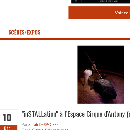
Voir to
SCÈNES/EXPOS
"inSTALLation" à l’Espace Cirque d’Antony 
10
Par
Sarah DESPOISSE
Déc