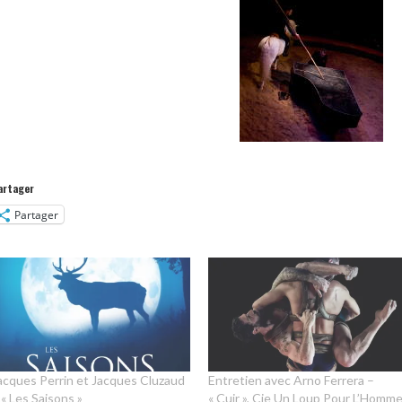
artager
Partager
acques Perrin et Jacques Cluzaud
Entretien avec Arno Ferrera –
 « Les Saisons »
« Cuir », Cie Un Loup Pour L’Homm