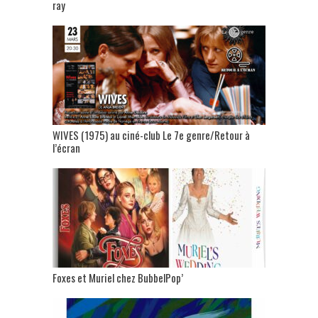
ray
WIVES (1975) au ciné-club Le 7e genre/Retour à
l’écran
Foxes et Muriel chez BubbelPop’