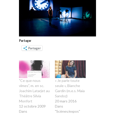
Partager
Partager
"Ce que nous
« Je parle toute
vîmes", m. en sc.
seule », Blanche
Joachim Latarjet au
Gardin (m.e.s. Maïa
Théâtre Silvia
Sandoz)
Monfort
20 mars 2016
12 octobre 2009
Dans
Dans
"Scènes/expos"