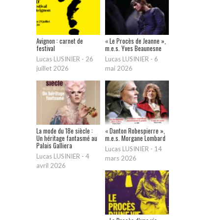
Avignon : carnet de
« Le Procès de Jeanne »,
festival
m.e.s. Yves Beaunesne
Lucas LUSINIER
-
26
Lucas LUSINIER
-
6
juillet 2026
mai 2026
La mode du 18e siècle :
« Danton Robespierre »,
Un héritage fantasmé au
m.e.s. Morgane Lombard
Palais Galliera
Lucas LUSINIER
-
14
Lucas LUSINIER
-
4
mars 2026
avril 2026