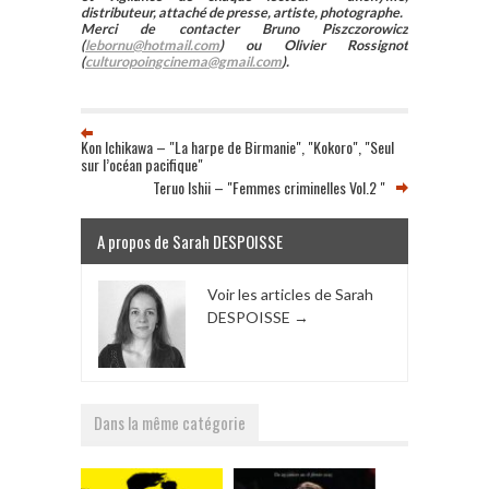
distributeur, attaché de presse, artiste, photographe.
Merci de contacter Bruno Piszczorowicz
(
lebornu@hotmail.com
) ou Olivier Rossignot
(
culturopoingcinema@gmail.com
).
Kon Ichikawa – "La harpe de Birmanie", "Kokoro", "Seul
sur l’océan pacifique"
Teruo Ishii – "Femmes criminelles Vol.2 "
A propos de Sarah DESPOISSE
Voir les articles de Sarah
DESPOISSE
→
Dans la même catégorie