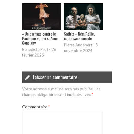
« Un barrage contre le
Satirix – RémiReille,
Pacifique », m.e.s. Anne
conte sans morale
Consigny
Pierre Audebert
-
3
Bénédicte Prot
-
26
novembre 2024
février 2025
Laisser un commentaire
Votre adresse e-mail ne sera pas publiée.
Les
champs obligatoires sont indiqués avec
*
Commentaire
*