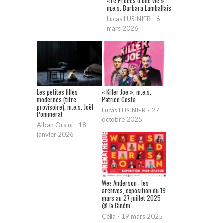
« Le Procès d’une vie »,
m.e.s. Barbara Lamballais
Lucas LUSINIER
-
6
mars 2026
Les petites filles
« Killer Joe », m.e.s.
modernes (titre
Patrice Costa
provisoire), m.e.s. Joël
Lucas LUSINIER
-
27
Pommerat
octobre 2025
Alban Orsini
-
18
janvier 2026
Wes Anderson : les
archives, exposition du 19
mars au 27 juillet 2025
@ la Ciném...
Célia
-
19 mars 2025