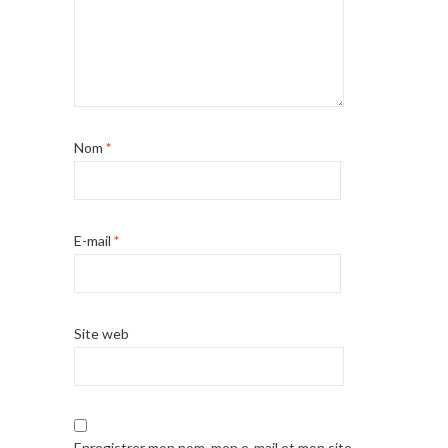
Nom
*
E-mail
*
Site web
Enregistrer mon nom, mon e-mail et mon site