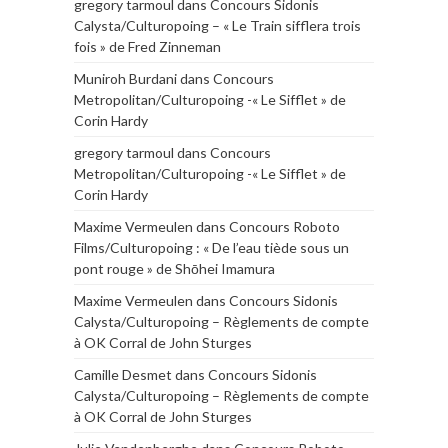
gregory tarmoul
dans
Concours Sidonis
Calysta/Culturopoing – « Le Train sifflera trois
fois » de Fred Zinneman
Muniroh Burdani
dans
Concours
Metropolitan/Culturopoing -« Le Sifflet » de
Corin Hardy
gregory tarmoul
dans
Concours
Metropolitan/Culturopoing -« Le Sifflet » de
Corin Hardy
Maxime Vermeulen
dans
Concours Roboto
Films/Culturopoing : « De l’eau tiède sous un
pont rouge » de Shōhei Imamura
Maxime Vermeulen
dans
Concours Sidonis
Calysta/Culturopoing – Règlements de compte
à OK Corral de John Sturges
Camille Desmet
dans
Concours Sidonis
Calysta/Culturopoing – Règlements de compte
à OK Corral de John Sturges