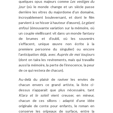
quelques opus majeurs comme
Les vestiges du
jour
(où le monde change et un siècle passe
derrière les vitres du majordome d’un domaine,
incroyablement bouleversant, et dont le film
parvient à se hisser à hauteur d’œuvre),
Le géant
enfoui
(émouvante variation sur la mémoire, où
un couple vieillissant vit dans un monde fantasy
de brumes et d’oubli, où les souvenirs
s’effacent, unique œuvre non écrite à la
premiere personne du singulier) ou encore
l’anticipation déjà, avec
Auprès de moi toujours
(dont on taira les revirements, mais qui travaille
aussi la mémoire, la perte de l’innocence, la peur
de ce qui restera de chacun).
Au-delà du plaisir de raviver les envies de
chacun envers ce grand artiste, la liste ci-
dessus n’apparait que plus nécessaire, tant
Klara et le soleil
vient creuser, en mineur,
chacun de ces sillons : adapté d’une idée
originale de conte pour enfants, le roman en
conserve les oripeaux de surface, entre la