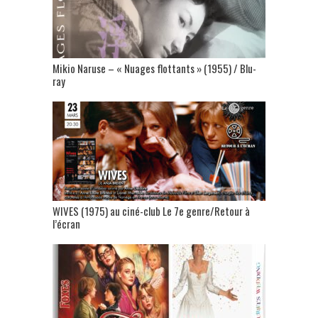
Mikio Naruse – « Nuages flottants » (1955) / Blu-
ray
WIVES (1975) au ciné-club Le 7e genre/Retour à
l’écran