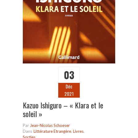
03
Déc
2021
Kazuo Ishiguro – « Klara et le
soleil »
Par
Jean-Nicolas Schoeser
Dans
Littérature Etrangère
,
Livres
,
Sorties