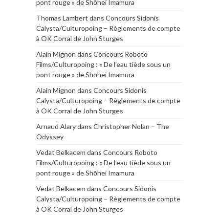
pont rouge » de Shōhei Imamura
Thomas Lambert
dans
Concours Sidonis
Calysta/Culturopoing – Règlements de compte
à OK Corral de John Sturges
Alain Mignon
dans
Concours Roboto
Films/Culturopoing : « De l’eau tiède sous un
pont rouge » de Shōhei Imamura
Alain Mignon
dans
Concours Sidonis
Calysta/Culturopoing – Règlements de compte
à OK Corral de John Sturges
Arnaud Alary
dans
Christopher Nolan – The
Odyssey
Vedat Belkacem
dans
Concours Roboto
Films/Culturopoing : « De l’eau tiède sous un
pont rouge » de Shōhei Imamura
Vedat Belkacem
dans
Concours Sidonis
Calysta/Culturopoing – Règlements de compte
à OK Corral de John Sturges