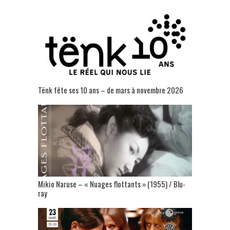
Tënk fête ses 10 ans – de mars à novembre 2026
Mikio Naruse – « Nuages flottants » (1955) / Blu-
ray