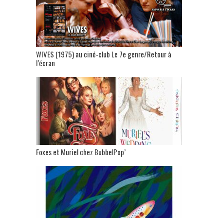
WIVES (1975) au ciné-club Le 7e genre/Retour à
l’écran
Foxes et Muriel chez BubbelPop’