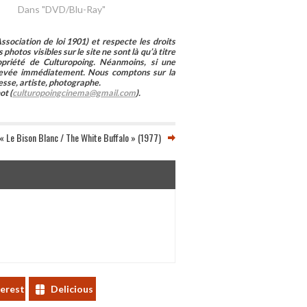
Dans "DVD/Blu-Ray"
sociation de loi 1901) et respecte les droits
photos visibles sur le site ne sont là qu’à titre
ropriété de Culturopoing. Néanmoins, si une
enlevée immédiatement. Nous comptons sur la
esse, artiste, photographe.
ot (
culturopoingcinema@gmail.com
).
« Le Bison Blanc / The White Buffalo » (1977)
terest
Delicious