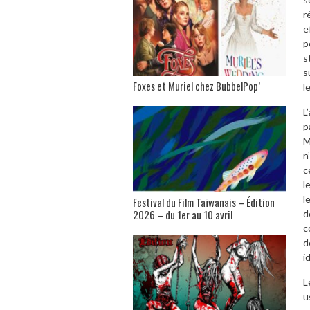
r
e
p
s
s
Foxes et Muriel chez BubbelPop’
l
L
p
M
n
c
l
l
Festival du Film Taïwanais – Édition
2026 – du 1er au 10 avril
d
c
d
i
L
u