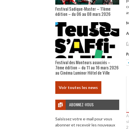
p
c
Festival Sadique-Master – 11ème
a
édition – du 06 au 08 mars 2026
M
A
É
P
Festival des Monteurs associés –
7ème édition – du 11 au 16 mars 2026
au Cinéma Luminor Hôtel de Ville
Voir toutes les news
ABONNEZ-VOUS
A
Saisissez votre e-mail pour vous
s
abonner et recevoir les nouveaux
2