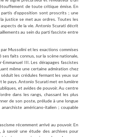
l’étouffement de toute critique émise. En
partis d’opposition sont proscrits ; une
 la justice se met aux ordres. Toutes les
aspects de la vie. Antonio Scurati décrit
aillements au sein du parti fasciste entre
 par Mussolini et les exactions commises
es faits connus, sur la scène nationale,
tor-Emmanuel III. Les dérapages fascistes
oquant même une certaine admiration chez
 séduit les crédules fermant les yeux sur
rt le pays. Antonio Scurati met en lumière
ubliques, et avides de pouvoir. Au centre
l’ordre dans les rangs, chassant les plus
ionner de son poste, prélude à une longue
 anarchiste américano-italien ; coupable
fascisme récemment arrivé au pouvoir. En
t, à savoir une étude des archives pour