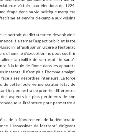
clatante victoire aux élections de 1924.
ème étape dans sa vie politique marquera
fascisme et servira d’exemple aux voisins
 le portrait du dictateur en devenir ainsi
nence, à alterner l’aspect public et faste
ssolini affaibli par un ulcère à l’estomac
gure d’homme d’exception ne peut souffrir
taliens la réalité de son état de santé.
ente à la foule de Rome dans les apparats
 instants, il n’est plus l’homme amaigri,
 face à ses désordres intérieurs. La force
s de cette foule venue scruter l’état de
stant lui permettra de prendre différentes
 des aspects les plus pertinents de son
n convoque la littérature pour permettre à
récit de l’effondrement de la démocratie
nce. L’assassinat de Matteoti, dirigeant
me le signe précurseur et révélateur d’un