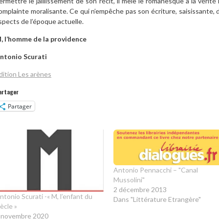
ermettre le jaillissement de son récit, il mêle le romanesque à la vérit
omplainte moralisante. Ce qui n’empêche pas son écriture, saisissante, de
spects de l’époque actuelle.
, l’homme de la providence
ntonio Scurati
dition Les arènes
artager
Partager
Antonio Pennacchi – "Canal
Mussolini"
2 décembre 2013
ntonio Scurati -« M, l’enfant du
Dans "Littérature Etrangère"
iècle »
 novembre 2020