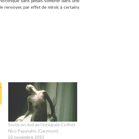
é historique sans jamais sombrer dans une
 renvoyer, par effet de miroir, à certains
Sortie en dvd de l’intégrale Coffret
Nico Papatakis (Gaumont)
22 novembre 2015