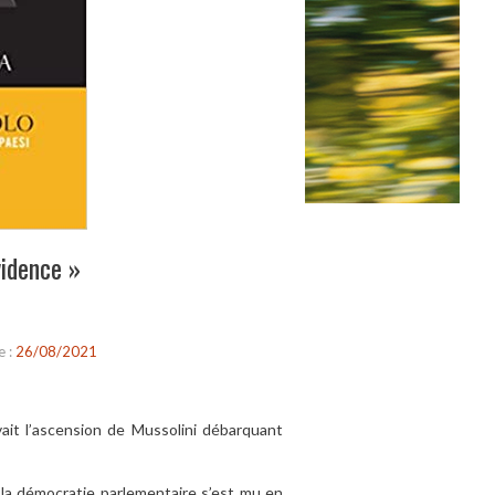
vidence »
e :
26/08/2021
vait l’ascension de Mussolini débarquant
e la démocratie parlementaire s’est mu en