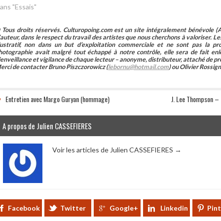
ans "Essais"
 Tous droits réservés. Culturopoing.com est un site intégralement bénévole (As
’auteur, dans le respect du travail des artistes que nous cherchons à valoriser. Les 
llustratif, non dans un but d’exploitation commerciale et ne sont pas la p
hotographie avait malgré tout échappé à notre contrôle, elle sera de fait 
ienveillance et vigilance de chaque lecteur – anonyme, distributeur, attaché de pr
erci de contacter Bruno Piszczorowicz (
lebornu@hotmail.com
) ou Olivier Rossign
Entretien avec Margo Guryan (hommage)
J. Lee Thompson – 
A propos de Julien CASSEFIERES
Voir les articles de Julien CASSEFIERES
→
Facebook
Twitter
Google+
Linkedin
Pin