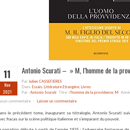
Antonio Scurati – » M, l’homme de la pro
11
Par
Julien CASSEFIERES
Nov
Dans
Essais
,
Littérature Etrangère
,
Livres
2021
Par :
Antonio Scurati
Titre :
l'homme de la providence
,
M
Anné
ucun commentaire
-
Laisser un commentaire
ans le précédent tome, inaugurant sa tétralogie, Antonio Scurati sui
vec fracas sur la scène politique italienne et s’emparant du pouvoir.
a narration débute à partir de l’année 1925 : l’adversaire fantasque d