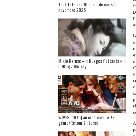
Tënk fête ses 10 ans – de mars à
f
novembre 2026
D
l
e
L
q
d
e
Mikio Naruse – « Nuages flottants »
d
(1955) / Blu-ray
O
d
c
d
s
p
r
s
WIVES (1975) au ciné-club Le 7e
genre/Retour à l’écran
À
p
s