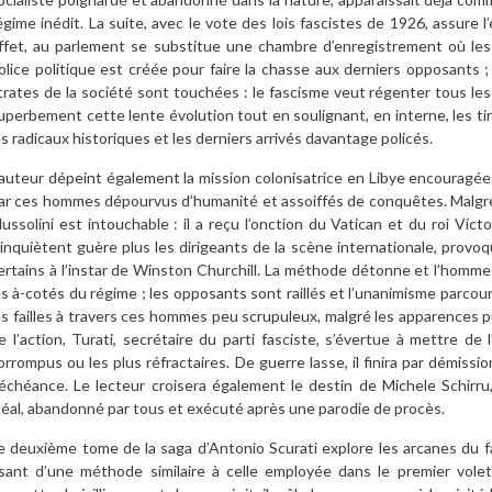
égime inédit. La suite, avec le vote des lois fascistes de 1926, assure 
ffet, au parlement se substitue une chambre d’enregistrement où les 
olice politique est créée pour faire la chasse aux derniers opposants ;
trates de la société sont touchées : le fascisme veut régenter tous les 
uperbement cette lente évolution tout en soulignant, en interne, les tir
es radicaux historiques et les derniers arrivés davantage policés.
’auteur dépeint également la mission colonisatrice en Libye encouragée
ar ces hommes dépourvus d’humanité et assoiffés de conquêtes. Malgré s
ussolini est intouchable : il a reçu l’onction du Vatican et du roi Vic
’inquiètent guère plus les dirigeants de la scène internationale, prov
ertains à l’instar de Winston Churchill. La méthode détonne et l’homme
es à-cotés du régime ; les opposants sont raillés et l’unanimisme parcou
es failles à travers ces hommes peu scrupuleux, malgré les apparences p
e l’action, Turati, secrétaire du parti fasciste, s’évertue à mettre de 
orrompus ou les plus réfractaires. De guerre lasse, il finira par démiss
échéance. Le lecteur croisera également le destin de Michele Schirru,
déal, abandonné par tous et exécuté après une parodie de procès.
e deuxième tome de la saga d’Antonio Scurati explore les arcanes du 
sant d’une méthode similaire à celle employée dans le premier vole