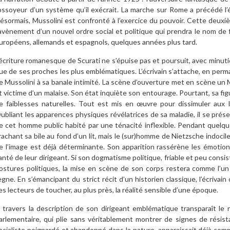
ossoyeur d’un système qu’il exécrait. La marche sur Rome a précédé l’é
ésormais, Mussolini est confronté à l’exercice du pouvoir. Cette deuxi
’avènement d’un nouvel ordre social et politique qui prendra le nom de 
uropéens, allemands et espagnols, quelques années plus tard.
’écriture romanesque de Scurati ne s’épuise pas et poursuit, avec minutie,
ue de ses proches les plus emblématiques. L’écrivain s’attache, en perma
e Mussolini à sa banale intimité. La scène d’ouverture met en scène un Mu
t victime d’un malaise. Son état inquiète son entourage. Pourtant, sa fi
e faiblesses naturelles. Tout est mis en œuvre pour dissimuler aux I
ubliant les apparences physiques révélatrices de sa maladie, il se prés
e cet homme public habité par une ténacité inflexible. Pendant quelques
rachant sa bile au fond d’un lit, mais le (sur)homme de Nietzsche indocile
e l’image est déjà déterminante. Son apparition rassérène les émotion
anté de leur dirigeant. Si son dogmatisme politique, friable et peu consi
ostures politiques, la mise en scène de son corps restera comme l’un
ègne. En s’émancipant du strict récit d’un historien classique, l’écrivai
es lecteurs de toucher, au plus près, la réalité sensible d’une époque.
 travers la description de son dirigeant emblématique transparaît le 
arlementaire, qui plie sans véritablement montrer de signes de résista
ocialiste poignardé et abandonné dans la nature, apparaissait déjà com