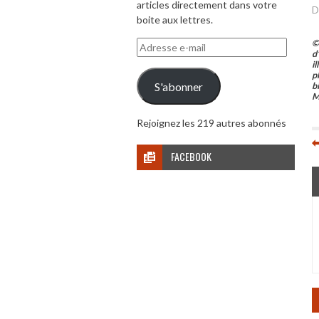
articles directement dans votre
D
boite aux lettres.
©
Adresse
d
e-
i
mail
p
S'abonner
b
M
Rejoignez les 219 autres abonnés
FACEBOOK