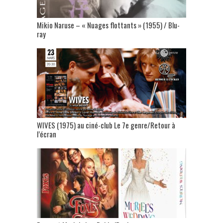
Mikio Naruse – « Nuages flottants » (1955) / Blu-
ray
WIVES (1975) au ciné-club Le 7e genre/Retour à
l’écran