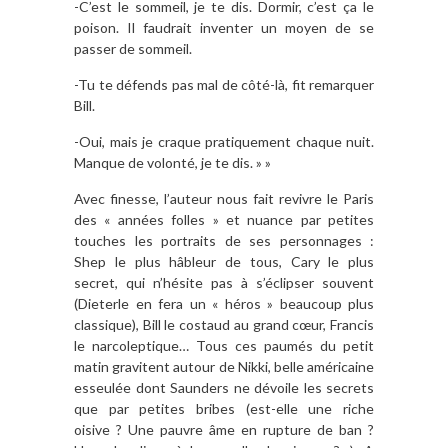
-C’est le sommeil, je te dis. Dormir, c’est ça le
poison. Il faudrait inventer un moyen de se
passer de sommeil.
-Tu te défends pas mal de côté-là, fit remarquer
Bill.
-Oui, mais je craque pratiquement chaque nuit.
Manque de volonté, je te dis. » »
Avec finesse, l’auteur nous fait revivre le Paris
des « années folles » et nuance par petites
touches les portraits de ses personnages :
Shep le plus hâbleur de tous, Cary le plus
secret, qui n’hésite pas à s’éclipser souvent
(Dieterle en fera un « héros » beaucoup plus
classique), Bill le costaud au grand cœur, Francis
le narcoleptique… Tous ces paumés du petit
matin gravitent autour de Nikki, belle américaine
esseulée dont Saunders ne dévoile les secrets
que par petites bribes (est-elle une riche
oisive ? Une pauvre âme en rupture de ban ?