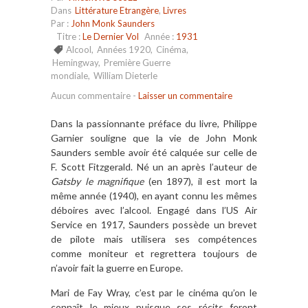
Dans
Littérature Etrangère
,
Livres
Par :
John Monk Saunders
Titre :
Le Dernier Vol
Année :
1931
Alcool
,
Années 1920
,
Cinéma
,
Hemingway
,
Première Guerre
mondiale
,
William Dieterle
Aucun commentaire
-
Laisser un commentaire
Dans la passionnante préface du livre, Philippe
Garnier souligne que la vie de John Monk
Saunders semble avoir été calquée sur celle de
F. Scott Fitzgerald. Né un an après l’auteur de
Gatsby le magnifique
(en 1897), il est mort la
même année (1940), en ayant connu les mêmes
déboires avec l’alcool. Engagé dans l’US Air
Service en 1917, Saunders possède un brevet
de pilote mais utilisera ses compétences
comme moniteur et regrettera toujours de
n’avoir fait la guerre en Europe.
Mari de Fay Wray, c’est par le cinéma qu’on le
connaît le mieux puisque ses récits feront