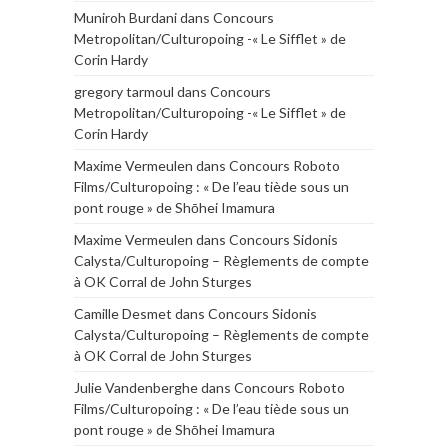
Muniroh Burdani
dans
Concours
Metropolitan/Culturopoing -« Le Sifflet » de
Corin Hardy
gregory tarmoul
dans
Concours
Metropolitan/Culturopoing -« Le Sifflet » de
Corin Hardy
Maxime Vermeulen
dans
Concours Roboto
Films/Culturopoing : « De l’eau tiède sous un
pont rouge » de Shōhei Imamura
Maxime Vermeulen
dans
Concours Sidonis
Calysta/Culturopoing – Règlements de compte
à OK Corral de John Sturges
Camille Desmet
dans
Concours Sidonis
Calysta/Culturopoing – Règlements de compte
à OK Corral de John Sturges
Julie Vandenberghe
dans
Concours Roboto
Films/Culturopoing : « De l’eau tiède sous un
pont rouge » de Shōhei Imamura