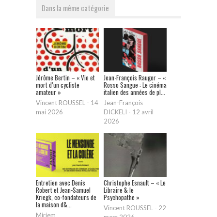
Dans la même catégorie
Jérôme Bertin – « Vie et
Jean-François Rauger – «
mort d’un cycliste
Rosso Sangue : Le cinéma
amateur »
italien des années de pl...
Vincent ROUSSEL
-
14
Jean-François
mai 2026
DICKELI
-
12 avril
2026
Entretien avec Denis
Christophe Esnault – « Le
Robert et Jean-Samuel
Libraire & le
Kriegk, co-fondateurs de
Psychopathe »
la maison d&...
Vincent ROUSSEL
-
22
Miriem