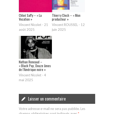
Chloé Saffy – « La
Thierry Clech – « Mon
Vocation »
producteur »
Vincent Nicolet
-
21
Vincent ROUSSEL
-
12
août 2025
juin 2025
Nathan Reneaud –
« Black Pop, Douze âmes
de l’Amérique noire »
Vincent Nicolet
-
4
mai 2025
Laisser un commentaire
Votre adresse e-mail ne sera pas publiée.
Les
champs obligatoires sont indiqués avec
*