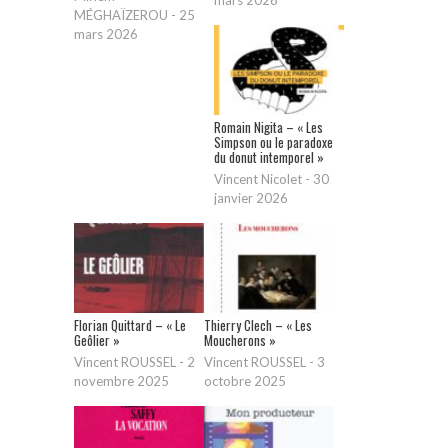
mars 2026
MÉGHAÏZEROU
-
25
mars 2026
Romain Nigita – « Les
Simpson ou le paradoxe
du donut intemporel »
Vincent Nicolet
-
30
janvier 2026
Florian Quittard – « Le
Thierry Clech – « Les
Geôlier »
Moucherons »
Vincent ROUSSEL
-
2
Vincent ROUSSEL
-
3
novembre 2025
octobre 2025