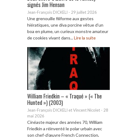
signés Jim Henson
Jean-François DICKELI
-
29 juillet 2026
Une grenouille filiforme aux gestes
hiératiques, une diva porcine vêtue d’un
boa en plume, un curieux monstre amateur
de cookies vivant dans...
Lire la suite
William Friedkin – « Traqué » (« The
Hunted ») (2003)
Jean-François DICKELI et Vincent Nicolet
-
28
mai 2026
Cinéaste majeur des années 70, William
Friedkin a réinventé le polar urbain avec
son chef-d’œuvre French Connection,