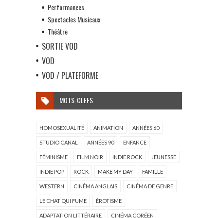
Performances
Spectacles Musicaux
Théâtre
SORTIE VOD
VOD
VOD / PLATEFORME
MOTS-CLEFS
HOMOSEXUALITÉ
ANIMATION
ANNÉES 60
STUDIO CANAL
ANNÉES 90
ENFANCE
FÉMINISME
FILM NOIR
INDIE ROCK
JEUNESSE
INDIE POP
ROCK
MAKE MY DAY
FAMILLE
WESTERN
CINÉMA ANGLAIS
CINÉMA DE GENRE
LE CHAT QUI FUME
ÉROTISME
ADAPTATION LITTÉRAIRE
CINÉMA CORÉEN