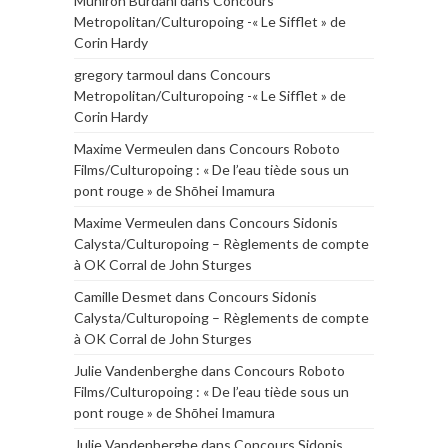
Muniroh Burdani
dans
Concours
Metropolitan/Culturopoing -« Le Sifflet » de
Corin Hardy
gregory tarmoul
dans
Concours
Metropolitan/Culturopoing -« Le Sifflet » de
Corin Hardy
Maxime Vermeulen
dans
Concours Roboto
Films/Culturopoing : « De l’eau tiède sous un
pont rouge » de Shōhei Imamura
Maxime Vermeulen
dans
Concours Sidonis
Calysta/Culturopoing – Règlements de compte
à OK Corral de John Sturges
Camille Desmet
dans
Concours Sidonis
Calysta/Culturopoing – Règlements de compte
à OK Corral de John Sturges
Julie Vandenberghe
dans
Concours Roboto
Films/Culturopoing : « De l’eau tiède sous un
pont rouge » de Shōhei Imamura
Julie Vandenberghe
dans
Concours Sidonis