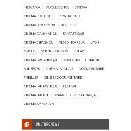
INDICATOR
ADOLESCENCE
CINÉMA
CINÉMA POLITIQUE
POWERHOUSE
CINÉMA D'HORREUR
HORREUR
CINÉMA D'ANIMATION
FANTASTIQUE
CINÉMA ESPAGNOL
FILM D'HORREUR
LYON
GIALLO
SCIENCE-FICTION
POLAR
CINÉMA BRITANNIQUE
ANNÉES 80
COMÉDIE
ANNÉES 70
CINÉMA JAPONAIS
DOCUMENTAIRE
THRILLER
CINÉMA DOCUMENTAIRE
CINÉMA FANTASTIQUE
FESTIVAL
CINÉMA ITALIEN
DRAME
CINÉMA FRANÇAIS
CINÉMA AMERICAIN
CULTURONEWS