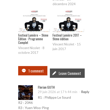
décembre 2024
Festival Lumière – 9ème
Festival Lumière 2017 –
Édition : Programme
9ème édition
Complet
Vincent Nicolet
-
15
Vincent Nicolet
-
8
juin 2017
octobre 2017
1 comment
Leave Comment
Florian GUTH
-
29 juin 2026 at 17 h 44 min
Reply
R1 : Philippe Le Sourd
R2 : 2046
R3 : Yuen Woo-Ping