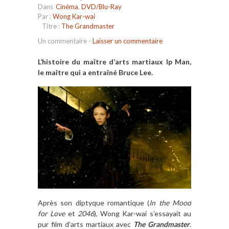
Dans
Cinéma
,
DVD/Blu-Ray
Par :
Wong Kar-wai
Titre :
The Grandmaster
Un commentaire
-
Laisser un commentaire
L’histoire du maître d’arts martiaux Ip Man,
le maître qui a entraîné Bruce Lee.
Après son diptyque romantique (
In the Mood
for Love
et
2046
), Wong Kar-wai s’essayait au
pur film d’arts martiaux avec
The Grandmaster
.