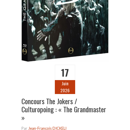
17
Juin
2026
Concours The Jokers /
Culturopoing : « The Grandmaster
»
Par
Jean-François DICKELI