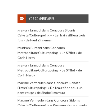
VOS COMMENTAIRES
gregory tarmoul
dans
Concours Sidonis
Calysta/Culturopoing – « Le Train sifflera trois
fois » de Fred Zinneman
Muniroh Burdani
dans
Concours
Metropolitan/Culturopoing -« Le Sifflet » de
Corin Hardy
gregory tarmoul
dans
Concours
Metropolitan/Culturopoing -« Le Sifflet » de
Corin Hardy
Maxime Vermeulen
dans
Concours Roboto
Films/Culturopoing : « De l’eau tiède sous un
pont rouge » de Shōhei Imamura
Maxime Vermeulen
dans
Concours Sidonis
Calysta/Culturopoing – Règlements de compte