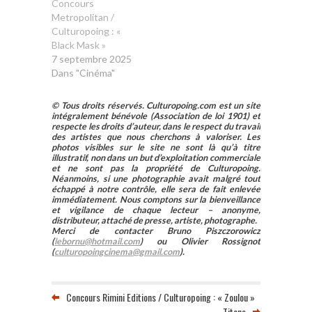
Concours
Metropolitan /
Culturopoing : «
Black Mask »
7 septembre 2025
Dans "Cinéma"
© Tous droits réservés. Culturopoing.com est un site
intégralement bénévole (Association de loi 1901) et
respecte les droits d’auteur, dans le respect du travail
des artistes que nous cherchons à valoriser. Les
photos visibles sur le site ne sont là qu’à titre
illustratif, non dans un but d’exploitation commerciale
et ne sont pas la propriété de Culturopoing.
Néanmoins, si une photographie avait malgré tout
échappé à notre contrôle, elle sera de fait enlevée
immédiatement. Nous comptons sur la bienveillance
et vigilance de chaque lecteur – anonyme,
distributeur, attaché de presse, artiste, photographe.
Merci de contacter Bruno Piszczorowicz
(
lebornu@hotmail.com
) ou Olivier Rossignot
(
culturopoingcinema@gmail.com
).
Concours Rimini Editions / Culturopoing : « Zoulou »
Titans