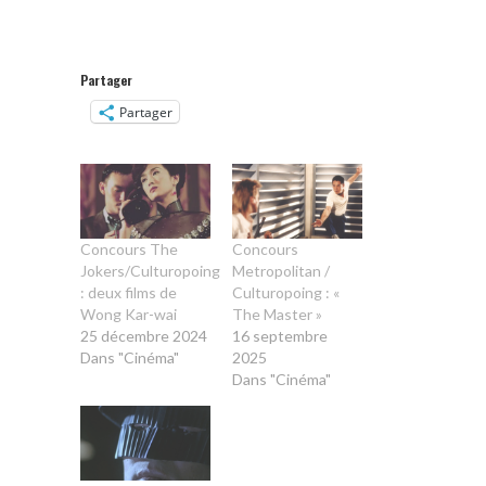
Partager
Partager
Concours The
Concours
Jokers/Culturopoing
Metropolitan /
: deux films de
Culturopoing : «
Wong Kar-wai
The Master »
25 décembre 2024
16 septembre
Dans "Cinéma"
2025
Dans "Cinéma"