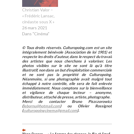
Christian Valor –
« Frédéric Lansac,
cinéaste sous X »
26 mars 2021
Dans "Cinéma"
© Tous droits réservés. Culturopoing.com est un site
intégralement bénévole (Association de loi 1901) et
respecte les droits d’auteur, dans le respect du travail
des artistes que nous cherchons à valoriser. Les
photos visibles sur le site ne sont là qu’à titre
illustratif, non dans un but d’exploitation commerciale
et ne sont pas la propriété de Culturopoing.
Néanmoins, si une photographie avait malgré tout
échappé à notre contrôle, elle sera de fait enlevée
immédiatement. Nous comptons sur la bienveillance
et vigilance de chaque lecteur – anonyme,
distributeur, attaché de presse, artiste, photographe.
Merci de contacter Bruno Piszczorowicz
(
lebornu@hotmail.com
) ou Olivier Rossignot
(
culturopoingcinema@gmail.com
).
Wang Quanan – « La femme des steppes, le flic et l’œuf