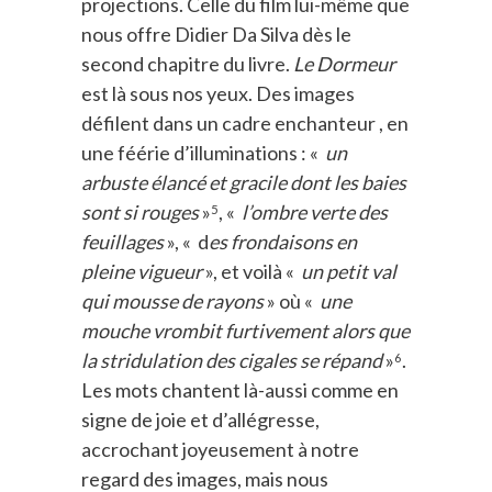
projections. Celle du film lui-même que
nous offre Didier Da Silva dès le
second chapitre du livre.
Le Dormeur
est là sous nos yeux. Des images
défilent dans un cadre enchanteur , en
une féérie d’illuminations : «
un
arbuste élancé et gracile dont les baies
sont si rouges
»
, «
l’ombre verte des
5
feuillages
», « d
es frondaisons en
pleine vigueur
», et voilà «
un petit val
qui mousse de rayons
» où «
une
mouche vrombit furtivement alors que
la stridulation des cigales se répand
»
.
6
Les mots chantent là-aussi comme en
signe de joie et d’allégresse,
accrochant joyeusement à notre
regard des images, mais nous