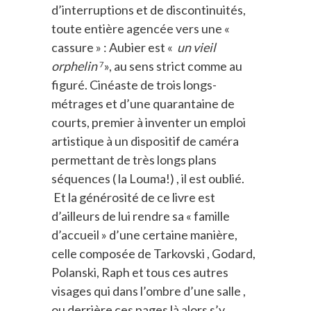
d’interruptions et de discontinuités,
toute entière agencée vers une «
cassure » : Aubier est «
un vieil
orphelin
», au sens strict comme au
7
figuré. Cinéaste de trois longs-
métrages et d’une quarantaine de
courts, premier à inventer un emploi
artistique à un dispositif de caméra
permettant de très longs plans
séquences ( la Louma!) , il est oublié.
Et la générosité de ce livre est
d’ailleurs de lui rendre sa « famille
d’accueil » d’une certaine manière,
celle composée de Tarkovski , Godard,
Polanski, Raph et tous ces autres
visages qui dans l’ombre d’une salle ,
ou derrière ces pages là alors s’y