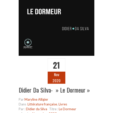
21
Nov
2020
Didier Da Silva- » Le Dormeur »
Par
Maryline Alligier
Dans
Littérature française
,
Livres
Par :
Didier da Silva
Titre :
Le Dormeur