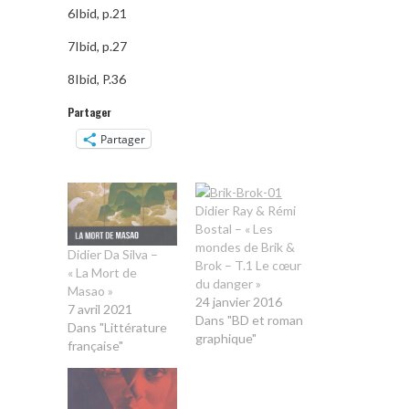
6Ibid, p.21
7Ibid, p.27
8Ibid, P.36
Partager
Partager
Didier Ray & Rémi
Bostal – « Les
mondes de Brik &
Didier Da Silva –
Brok – T.1 Le cœur
« La Mort de
du danger »
Masao »
24 janvier 2016
7 avril 2021
Dans "BD et roman
Dans "Littérature
graphique"
française"