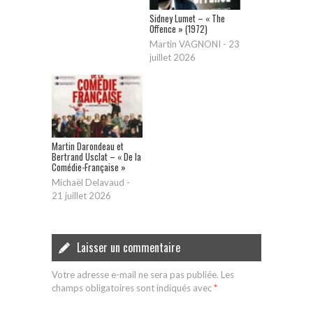
Sidney Lumet – « The
Offence » (1972)
Martin VAGNONI
-
23
juillet 2026
Martin Darondeau et
Bertrand Usclat – « De la
Comédie-Française »
Michaël Delavaud
-
21 juillet 2026
Laisser un commentaire
Votre adresse e-mail ne sera pas publiée.
Les
champs obligatoires sont indiqués avec
*