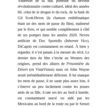
Anderson
de
sa star, porteuse du devenir
révolutionnaire contre-culturel, idéal des années
60, celui de la drogue et du rock, de la funk de
Gil Scott-Heron (la chanson emblématique
étant un des mots de passe du film), malmené
par le livre, et qui semble complètement à côté
de ses pompes dans les années 2020. Neveu
artificier de Doc Sportello (
Inherent Vice
),
DiCaprio est constamment en retard. À bien y
regarder, il n’est jamais à la mesure du récit. Le
dernier tiers du film s’invite au Western des
origines, prend des allures de
Prisonnière du
Désert
(en VistaVision)
mais où John Wayne
serait irrémédiablement déficient. Il lui manque
les mots de passe, il ne saute plus assez loin, il
s’énerve un peu facilement contre les jeunes
amis de sa fille, il rate ses tirs au fusil à lunette,
est constamment sauvé ou aidé par les
Mexicains au bord de la route ou par le Sensei