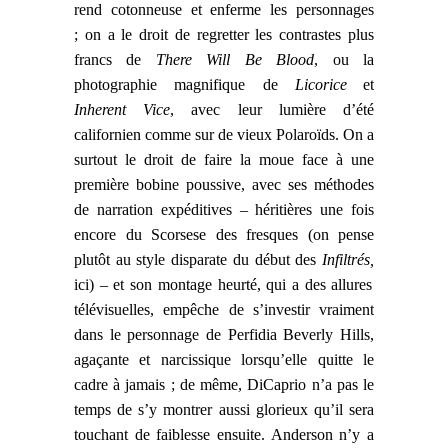
rend cotonneuse et enferme les personnages
;
o
n a le droit de regretter
les contrastes plus
francs de
There Will Be Blood
, ou
la
photographie magnifique de
Licorice
et
Inherent Vice
,
avec
leur
lumière d’été
californien
comme sur de vieux Polaroïds.
On a
surtout
le droit de faire la moue face à une
première bobine poussive,
avec ses méthodes
de narration expéditives
– héritière
s
une fois
encore du Scorsese des fresques (on pense
plutôt au style disparate d
u début d
es
Infiltrés,
ici) –
et son
montage heurté, qui a des allures
télévisuelles,
e
mpêche de s’investir vraiment
dans le personnage de Perfidia Beverly Hills,
agaçante et narcissique lorsqu’elle quitte le
cadre à jamais ; de même, DiCaprio n’a pas le
temps de s’y montrer aussi glorieux qu’il sera
touchant de faiblesse ensuite. Anderson n’
y a