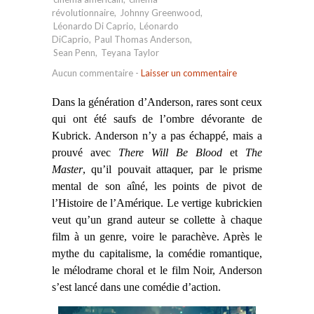
révolutionnaire
,
Johnny Greenwood
,
Léonardo Di Caprio
,
Léonardo
DiCaprio
,
Paul Thomas Anderson
,
Sean Penn
,
Teyana Taylor
Aucun commentaire
-
Laisser un commentaire
Dans la génération d’Anderson, rares sont ceux
qui ont été saufs de l’ombre dévorante de
Kubrick. Anderson n’y a pas échappé, mais a
prouvé avec
There Will Be Blood
et
The
Master
, qu’il pouvait attaquer, par le prisme
mental de son aîné, les points de pivot de
l’Histoire de l’Amérique.
Le vertige
kubrickien
veut
qu’un grand auteur se collette à chaque
film à
un genre, voire le parachève. Après le
mythe du capitalisme, la comédie romantique,
le mélodrame choral et le film Noir, Anderson
s’est lancé dans une comédie d’action.