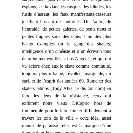
espions, les kevlars, les casques, les blindés, les
fusils d’assaut, les faux manifestants-casseurs
justifiant l’assaut des autorités. De l’autre, de
l’entraide, de petites galeries, de petits mots et
petites trappes sous des tapis. L’un des plus
beaux exemples est le gang des skaters,
intelligence d’un cinéaste et d’un écrivain
tous
deux
intimement
liés à Los Angeles, et qui ont
vu éclore chez eux le skate comme continuité,
toujours plus urbaine, révoltée, marginale, du
surf, et de l’esprit des années 60. Ramener des
skaters latinos (Tony Alva, je dis ton nom)
en
faire les liens de la résistance, ceux qui
exfiltrent notre vieux DiCaprio hors de
l’immeuble pour le faire fureter difficilement à
travers les toits de la ville – cette idée, aussi
minuscule para
isse-
t-elle, est la marque
d’une
dignité dont le cinéma américain se montre, ces