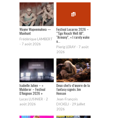
Wayne Wapeemukwa —
Festival Locarno 2026 –
Manhunt
“’Ego Reach Well All”,
“Armony”, « I rarely wake
Frédérique LAMBERT
u...
-
7 août 2026
Pierig LERAY
-
7 août
2026
Isabelle Julien – «
Deux chefs-d’œuvre de la
Maldoror – Festival
fantasy signés Jim
D’Avignon 2026 »
Henson
Lucas LUSINIER
-
2
Jean-François
août 2026
DICKELI
-
29 juillet
2026