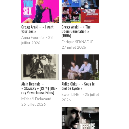
Gregg Araki – « I want
Gregg Araki – « The
your sex »
Doom Generation »
(1995)
Anna Fournier
-
28
Enrique SEKNADJE
-
juillet 2026
27 juillet 2026
Alain Resnais –
Akiko Ohku – « Sous le
« Stavisky » (1974) [Blu-
ciel de Kyoto »
ray Powerhouse Films]
Ewen LINET
-
25 juillet
Michaël Delavaud
-
2026
25 juillet 2026