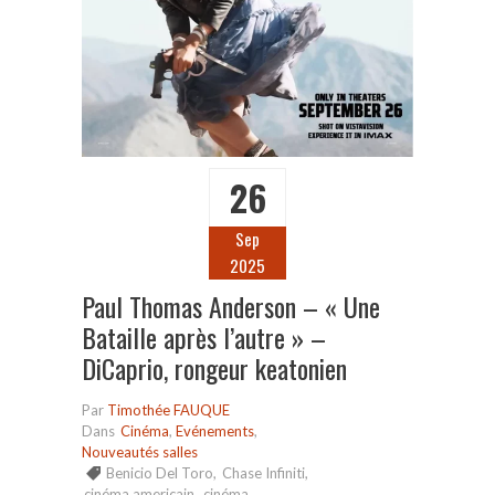
26
Sep
2025
Paul Thomas Anderson – « Une
Bataille après l’autre » –
DiCaprio, rongeur keatonien
Par
Timothée FAUQUE
Dans
Cinéma
,
Evénements
,
Nouveautés salles
Benicio Del Toro
,
Chase Infiniti
,
cinéma americain
,
cinéma