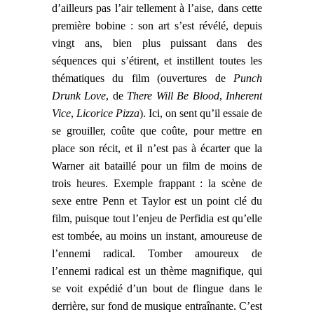
d’ailleurs pas l’air tellement à l’aise, dans cette
première bobine : s
on art s’est révélé, depuis
vingt ans,
bien plus puissant dans des
séquences qui s’étirent,
et
instillent toutes les
thématiques
du film
(ouverture
s
de
Punch
Drunk Love
, de
There Will Be Blood
,
Inherent
Vice
,
Licorice Pizza
). Ici, on sent qu’il essaie de
se grouiller, coûte que coûte, pour mettre en
place son récit, et il n’est pas à écarter que la
Warner ait
bataill
é
pour
un film de moins de
trois heures. Exemple frappant : la scène de
sexe entre Penn et Taylor est un point clé du
film, puisque tout l’enjeu de Perfidia est qu’elle
est tombée, au moins un instant, amoureuse de
l’ennemi radical. Tomber amoureux de
l’ennemi radical est un thème magnifique, qui
se voit expédi
é
d’un bout de flingue
dans le
derrière, sur fond de musique entraînante. C’est