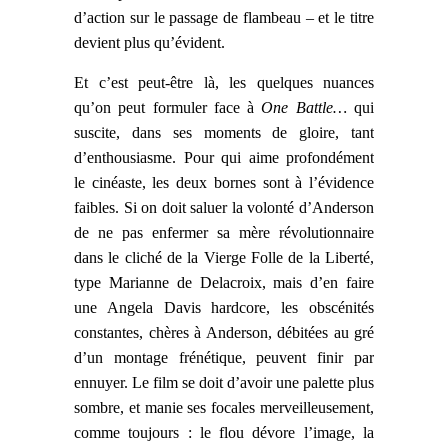
d’action sur le passage de flambeau – et le titre
devient plus qu’évident.
Et c’est peut-être là, les quelques nuances
qu’on peut formuler face à
One Battle…
qui
suscite, dans ses moments de gloire, tant
d’enthousiasme.
Pour qui aime profondément
l
e cinéaste, l
es deux bornes sont à l’évidence
faibles. Si on doit saluer la volonté d’Anderson
de ne pas enfermer sa mère révolutionnaire
dans le
cliché
de la Vierge Foll
e
de la Liberté,
type Marianne de Delacroix, mais d’en faire
une Angela Davis hardcore, les obscénités
constantes, chères à Anderson,
débitées
au gré
d’un montage frénétique, peuvent
finir par
ennuyer. Le film se doit d’avoir une palette plus
sombre, et manie ses focales merveilleusement,
comme toujours : le flou dévore l’image, la