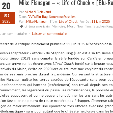
Mike Flanagan – « Life of Chuck » [Blu-Ra
20
Par
Michaël Delavaud
Oct
Dans
DVD/Blu-Ray
,
Nouveautés salles
2025
Par :
Mike Flanagan
Titre :
Life of Chuck
Année :
11 juin 2025
cinéma americain
,
Mémoire
,
Mort
,
Nour films
,
Stephen King
ucun commentaire
-
Laisser un commentaire
Réédit de la critique initialement publiée le 11 juin 2025 à l’occasion de la 
evenu adaptateur « officiel » de Stephen King (il en est à sa troisième
octor Sleep
[2019], sans compter la série fondée sur
Carrie
en prépar
lanagan arrive sur les écrans avec
Life of Chuck
, fondé sur la longue nou
’écrivain du Maine, écrite en 2020 lors du traumatisme conjoint du con
’un de ses amis proches durant la pandémie. Conservant la structure i
ike Flanagan quitte les terres sacrées de l’épouvante sans pour au
uestionnements qui hantent (littéralement) son travail depuis ses tou
tonnamment, les légèretés) du passé, les réminiscences, la porosité e
u’elles supposent et qui ne peuvent fonctionner les uns sans les autre
u’on fasse, on ne pourra de toute manière pas échapper. L’immense tale
açon de mêler intimement une épouvante très efficace avec une grande 
élodramatique » sans pour autant que le cinéaste ne plonge dans les lou