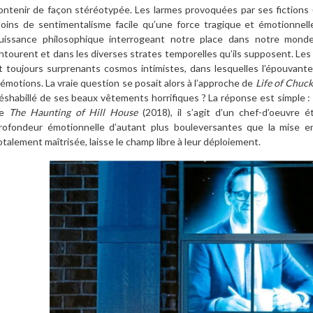
ontenir de façon stéréotypée. Les larmes provoquées par ses fictions (
oins de sentimentalisme facile qu’une force tragique et émotionnel
uissance philosophique interrogeant notre place dans notre mond
ntourent et dans les diverses strates temporelles qu’ils supposent. Le
t toujours surprenants cosmos intimistes, dans lesquelles l’épouvant
’émotions. La vraie question se posait alors à l’approche de
Life of Chuc
éshabillé de ses beaux vêtements horrifiques ? La réponse est simple 
de
The Haunting of Hill House
(2018), il s’agit d’un chef-d’oeuvre é
rofondeur émotionnelle d’autant plus bouleversantes que la mise e
otalement maîtrisée, laisse le champ libre à leur déploiement.