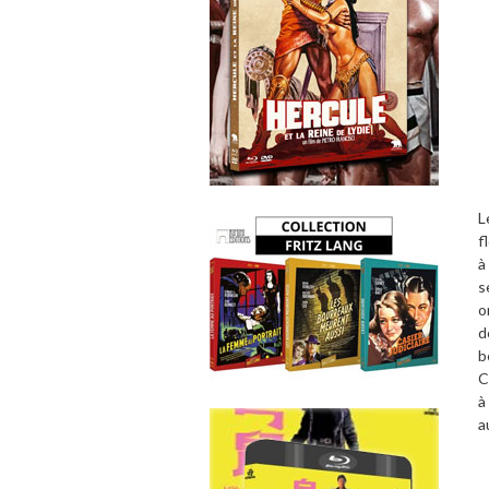
L
f
à
s
o
d
b
C
à
a