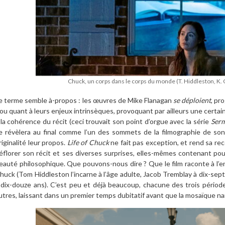
Chuck, un corps dans le corps du monde (T. Hiddleston, K. 
e terme semble à-propos : les œuvres de Mike Flanagan
se déploient
, pr
lou quant à leurs enjeux intrinsèques, provoquant par ailleurs une certa
 la cohérence du récit (ceci trouvait son point d’orgue avec la série
Serm
e révèlera au final comme l’un des sommets de la filmographie de son
riginalité leur propos.
Life of Chuck
ne fait pas exception, et rend sa rec
éflorer son récit et ses diverses surprises, elles-mêmes contenant pou
eauté philosophique. Que pouvons-nous dire ? Que le film raconte à l’e
huck (Tom Hiddleston l’incarne à l’âge adulte, Jacob Tremblay à dix-sept
 dix-douze ans). C’est peu et déjà beaucoup, chacune des trois périod
utres, laissant dans un premier temps dubitatif avant que la mosaïque nar