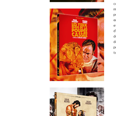
c
m
p
e
e
d
d
p
t