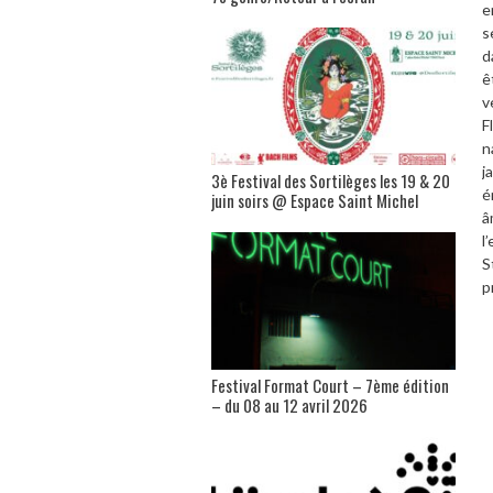
e
s
d
ê
v
F
n
j
3è Festival des Sortilèges les 19 & 20
é
juin soirs @ Espace Saint Michel
â
l
S
p
Festival Format Court – 7ème édition
– du 08 au 12 avril 2026