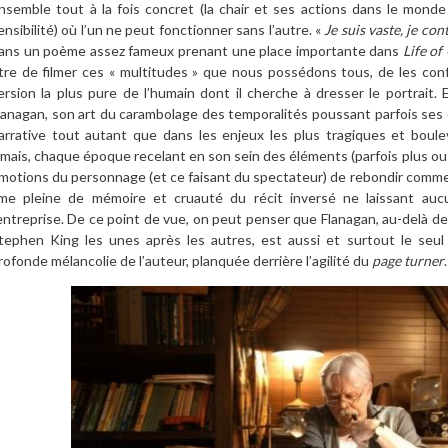
nsemble tout à la fois concret (la chair et ses actions dans le monde 
ensibilité) où l’un ne peut fonctionner sans l’autre. «
Je suis vaste, je co
ans un poème assez fameux prenant une place importante dans
Life of
tre de filmer ces « multitudes » que nous possédons tous, de les confr
ersion la plus pure de l’humain dont il cherche à dresser le portrait.
lanagan, son art du carambolage des temporalités poussant parfois ses 
arrative tout autant que dans les enjeux les plus tragiques et boul
amais, chaque époque recelant en son sein des éléments (parfois plus ou 
motions du personnage (et ce faisant du spectateur) de rebondir comme 
me pleine de mémoire et cruauté du récit inversé ne laissant au
’entreprise. De ce point de vue, on peut penser que Flanagan, au-delà d
tephen King les unes après les autres, est aussi et surtout le seul
rofonde mélancolie de l’auteur, planquée derrière l’agilité du
page turner
.