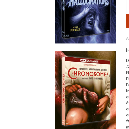
A
[
D
D
F
l
l
M
q
é
q
q
f
m