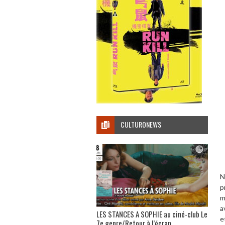
CULTURONEWS
N
p
m
a
LES STANCES A SOPHIE au ciné-club Le
e
7e genre/Retour à l’écran