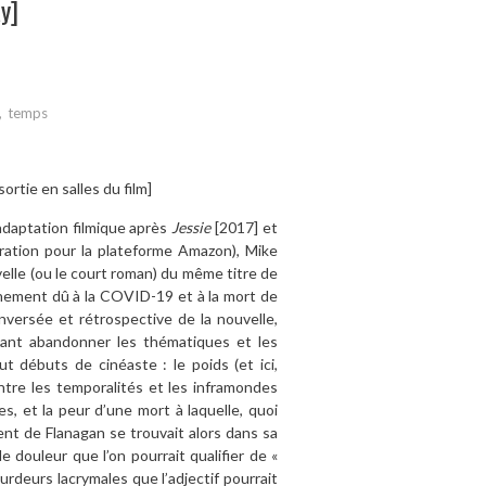
y]
,
temps
sortie en salles du film]
 adaptation filmique après
Jessie
[2017] et
ation pour la plateforme Amazon), Mike
velle (ou le court roman) du même titre de
finement dû à la COVID-19 et à la mort de
nversée et rétrospective de la nouvelle,
tant abandonner les thématiques et les
t débuts de cinéaste : le poids (et ici,
ntre les temporalités et les inframondes
s, et la peur d’une mort à laquelle, quoi
nt de Flanagan se trouvait alors dans sa
douleur que l’on pourrait qualifier de «
rdeurs lacrymales que l’adjectif pourrait