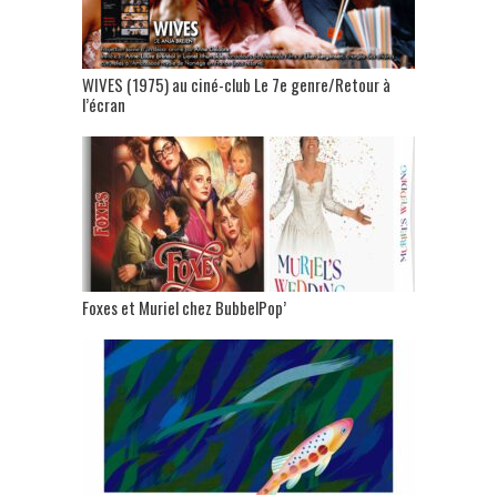
WIVES (1975) au ciné-club Le 7e genre/Retour à
l’écran
Foxes et Muriel chez BubbelPop’