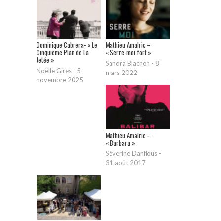
Dominique Cabrera- « Le
Mathieu Amalric –
Cinquième Plan de La
« Serre-moi fort »
Jetée »
Sandra Blachon
-
8
Noëlle Gires
-
5
mars 2022
novembre 2025
Mathieu Amalric –
« Barbara »
Séverine Danflous
-
31 août 2017