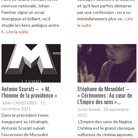
névrose nationale, Johan
et qu’il faut parfois démarrer
Faerber signe un essai
par une confession : on a vu
énergique et brillant, où il
immédiatement plus se...
Lire
étudie les liens ambigus entre
la suite
l’...
Lire la suite
Antonio Scurati – » M,
Stéphane du Mesnildot –
l’homme de la providence »
« Cérémonies : Au cœur de
L’Empire des sens »...
Julien CASSEFIERES
-
11
novembre 2021
Justin Kwedi
-
28 septembre
Dans le précédent tome,
2021
inaugurant sa tétralogie,
L’Empire des sens de Nagisa
Antonio Scurati suivait
Oshima est le grand classique
l’ascension de Mussolini
sulfureux du cinéma japonais,