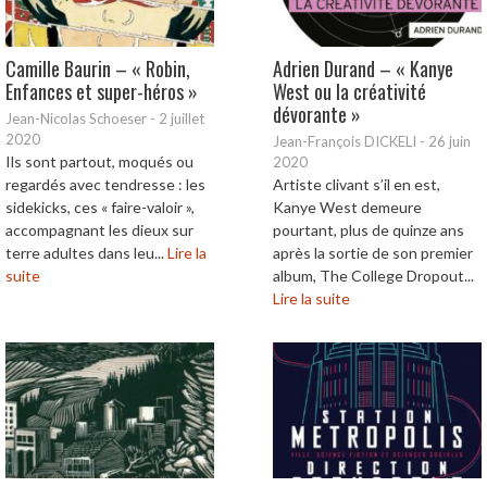
Camille Baurin – « Robin,
Adrien Durand – « Kanye
Enfances et super-héros »
West ou la créativité
dévorante »
Jean-Nicolas Schoeser
-
2 juillet
2020
Jean-François DICKELI
-
26 juin
Ils sont partout, moqués ou
2020
regardés avec tendresse : les
Artiste clivant s’il en est,
sidekicks, ces « faire-valoir »,
Kanye West demeure
accompagnant les dieux sur
pourtant, plus de quinze ans
terre adultes dans leu...
Lire la
après la sortie de son premier
suite
album, The College Dropout...
Lire la suite