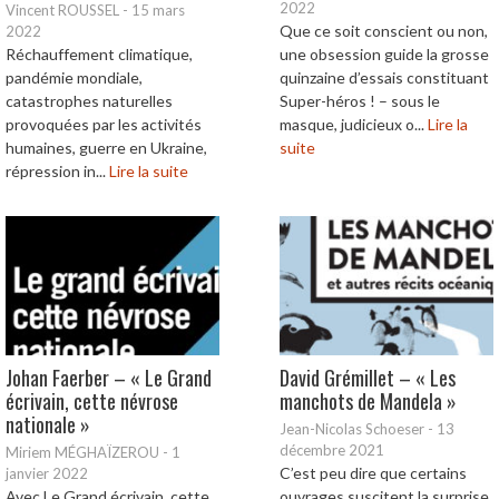
2022
Vincent ROUSSEL
-
15 mars
Que ce soit conscient ou non,
2022
Réchauffement climatique,
une obsession guide la grosse
pandémie mondiale,
quinzaine d’essais constituant
catastrophes naturelles
Super-héros ! – sous le
provoquées par les activités
masque, judicieux o...
Lire la
humaines, guerre en Ukraine,
suite
répression in...
Lire la suite
Johan Faerber – « Le Grand
David Grémillet – « Les
écrivain, cette névrose
manchots de Mandela »
nationale »
Jean-Nicolas Schoeser
-
13
décembre 2021
Miriem MÉGHAÏZEROU
-
1
C’est peu dire que certains
janvier 2022
Avec Le Grand écrivain, cette
ouvrages suscitent la surprise