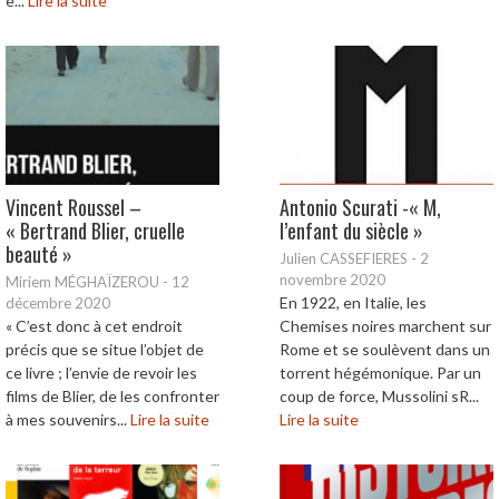
e...
Lire la suite
Vincent Roussel –
Antonio Scurati -« M,
« Bertrand Blier, cruelle
l’enfant du siècle »
beauté »
Julien CASSEFIERES
-
2
novembre 2020
Miriem MÉGHAÏZEROU
-
12
En 1922, en Italie, les
décembre 2020
« C’est donc à cet endroit
Chemises noires marchent sur
précis que se situe l’objet de
Rome et se soulèvent dans un
ce livre ; l’envie de revoir les
torrent hégémonique. Par un
films de Blier, de les confronter
coup de force, Mussolini sR...
à mes souvenirs...
Lire la suite
Lire la suite