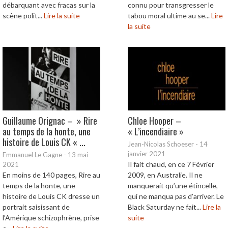
débarquant avec fracas sur la
connu pour transgresser le
scène polit...
Lire la suite
tabou moral ultime au se...
Lire
la suite
Guillaume Orignac – » Rire
Chloe Hooper –
au temps de la honte, une
« L’incendiaire »
histoire de Louis CK « ...
Jean-Nicolas Schoeser
-
14
janvier 2021
Emmanuel Le Gagne
-
13 mai
Il fait chaud, en ce 7 Février
2021
En moins de 140 pages, Rire au
2009, en Australie. Il ne
temps de la honte, une
manquerait qu’une étincelle,
histoire de Louis CK dresse un
qui ne manqua pas d’arriver. Le
portrait saisissant de
Black Saturday ne fait...
Lire la
l’Amérique schizophrène, prise
suite