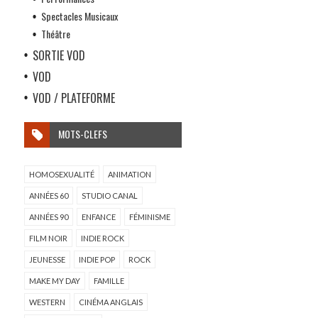
Spectacles Musicaux
Théâtre
SORTIE VOD
VOD
VOD / PLATEFORME
MOTS-CLEFS
HOMOSEXUALITÉ
ANIMATION
ANNÉES 60
STUDIO CANAL
ANNÉES 90
ENFANCE
FÉMINISME
FILM NOIR
INDIE ROCK
JEUNESSE
INDIE POP
ROCK
MAKE MY DAY
FAMILLE
WESTERN
CINÉMA ANGLAIS