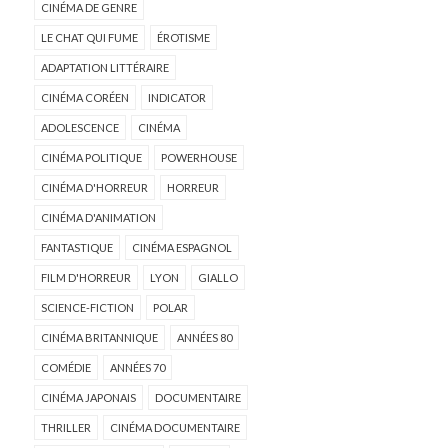
CINÉMA DE GENRE
LE CHAT QUI FUME
ÉROTISME
ADAPTATION LITTÉRAIRE
CINÉMA CORÉEN
INDICATOR
ADOLESCENCE
CINÉMA
CINÉMA POLITIQUE
POWERHOUSE
CINÉMA D'HORREUR
HORREUR
CINÉMA D'ANIMATION
FANTASTIQUE
CINÉMA ESPAGNOL
FILM D'HORREUR
LYON
GIALLO
SCIENCE-FICTION
POLAR
CINÉMA BRITANNIQUE
ANNÉES 80
COMÉDIE
ANNÉES 70
CINÉMA JAPONAIS
DOCUMENTAIRE
THRILLER
CINÉMA DOCUMENTAIRE