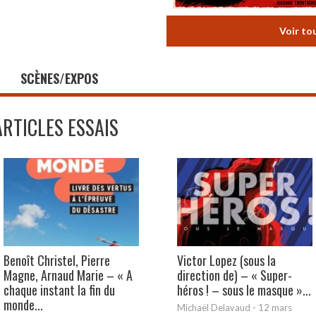
Voir to
SCÈNES/EXPOS
ARTICLES ESSAIS
Benoît Christel, Pierre
Victor Lopez (sous la
Magne, Arnaud Marie – « A
direction de) – « Super-
chaque instant la fin du
héros ! – sous le masque »...
monde...
Michaël Delavaud
-
12 mars