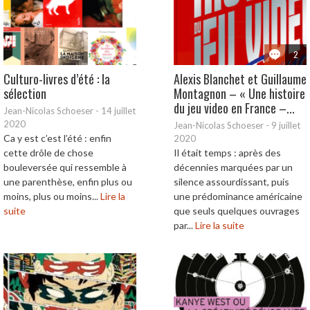
2
Culturo-livres d’été : la
Alexis Blanchet et Guillaume
sélection
Montagnon – « Une histoire
du jeu video en France –...
Jean-Nicolas Schoeser
-
14 juillet
2020
Jean-Nicolas Schoeser
-
9 juillet
Ca y est c’est l’été : enfin
2020
cette drôle de chose
Il était temps : après des
bouleversée qui ressemble à
décennies marquées par un
une parenthèse, enfin plus ou
silence assourdissant, puis
moins, plus ou moins...
Lire la
une prédominance américaine
suite
que seuls quelques ouvrages
par...
Lire la suite