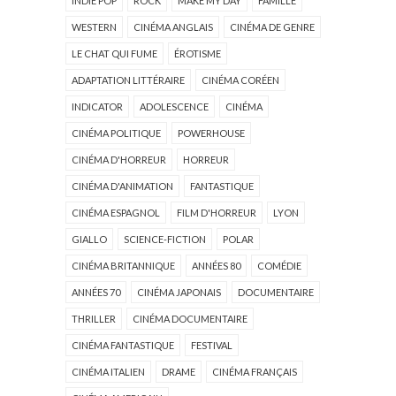
INDIE POP
ROCK
MAKE MY DAY
FAMILLE
WESTERN
CINÉMA ANGLAIS
CINÉMA DE GENRE
LE CHAT QUI FUME
ÉROTISME
ADAPTATION LITTÉRAIRE
CINÉMA CORÉEN
INDICATOR
ADOLESCENCE
CINÉMA
CINÉMA POLITIQUE
POWERHOUSE
CINÉMA D'HORREUR
HORREUR
CINÉMA D'ANIMATION
FANTASTIQUE
CINÉMA ESPAGNOL
FILM D'HORREUR
LYON
GIALLO
SCIENCE-FICTION
POLAR
CINÉMA BRITANNIQUE
ANNÉES 80
COMÉDIE
ANNÉES 70
CINÉMA JAPONAIS
DOCUMENTAIRE
THRILLER
CINÉMA DOCUMENTAIRE
CINÉMA FANTASTIQUE
FESTIVAL
CINÉMA ITALIEN
DRAME
CINÉMA FRANÇAIS