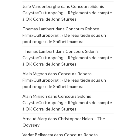
Julie Vandenberghe
dans
Concours Sidonis
Calysta/Culturopoing – Règlements de compte
à OK Corral de John Sturges
Thomas Lambert
dans
Concours Roboto
Films/Culturopoing : « De l’eau tiède sous un
pont rouge » de Shōhei Imamura
Thomas Lambert
dans
Concours Sidonis
Calysta/Culturopoing – Règlements de compte
à OK Corral de John Sturges
Alain Mignon
dans
Concours Roboto
Films/Culturopoing : « De l’eau tiède sous un
pont rouge » de Shōhei Imamura
Alain Mignon
dans
Concours Sidonis
Calysta/Culturopoing – Règlements de compte
à OK Corral de John Sturges
Arnaud Alary
dans
Christopher Nolan – The
Odyssey
Vedat Belkacem
dans
Concours Roboto