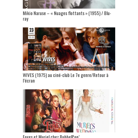
Mikio Naruse – « Nuages flottants » (1955) / Blu-
ray
WIVES (1975) au ciné-club Le 7e genre/Retour à
l’écran
Foxes et Muriel chez BubbelPop’