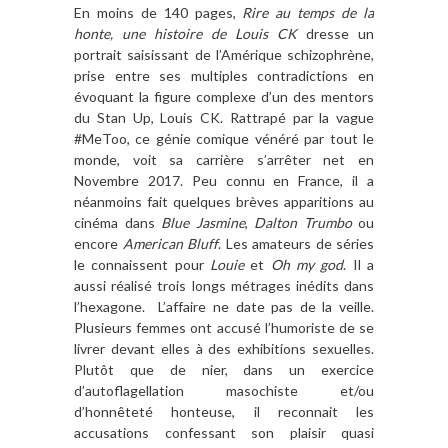
En moins de 140 pages,
Rire au temps de la
honte, une histoire de Louis CK
dresse un
portrait saisissant de l’Amérique schizophrène,
prise entre ses multiples contradictions en
évoquant la figure complexe d’un des mentors
du Stan Up, Louis CK. Rattrapé par la vague
#MeToo, ce génie comique vénéré par tout le
monde, voit sa carrière s’arrêter net en
Novembre 2017. Peu connu en France, il a
néanmoins fait quelques brèves apparitions au
cinéma dans
Blue Jasmine
,
Dalton Trumbo
ou
encore
American Bluff
. Les amateurs de séries
le connaissent pour
Louie
et
Oh my god
. Il a
aussi réalisé trois longs métrages inédits dans
l’hexagone. L’affaire ne date pas de la veille.
Plusieurs femmes ont accusé l’humoriste de se
livrer devant elles à des exhibitions sexuelles.
Plutôt que de nier, dans un exercice
d’autoflagellation masochiste et/ou
d’honnêteté honteuse, il reconnait les
accusations confessant son plaisir quasi