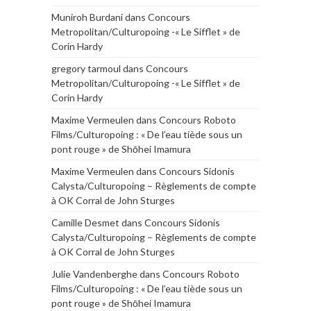
Muniroh Burdani
dans
Concours
Metropolitan/Culturopoing -« Le Sifflet » de
Corin Hardy
gregory tarmoul
dans
Concours
Metropolitan/Culturopoing -« Le Sifflet » de
Corin Hardy
Maxime Vermeulen
dans
Concours Roboto
Films/Culturopoing : « De l’eau tiède sous un
pont rouge » de Shōhei Imamura
Maxime Vermeulen
dans
Concours Sidonis
Calysta/Culturopoing – Règlements de compte
à OK Corral de John Sturges
Camille Desmet
dans
Concours Sidonis
Calysta/Culturopoing – Règlements de compte
à OK Corral de John Sturges
Julie Vandenberghe
dans
Concours Roboto
Films/Culturopoing : « De l’eau tiède sous un
pont rouge » de Shōhei Imamura