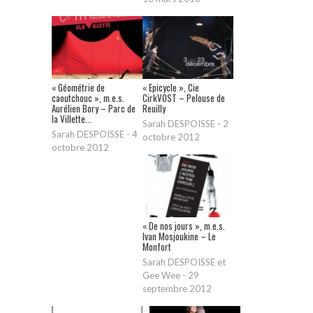
« Géométrie de
« Epicycle », Cie
caoutchouc », m.e.s.
CirkVOST – Pelouse de
Aurélien Bory – Parc de
Reuilly
la Villette...
Sarah DESPOISSE
-
2
Sarah DESPOISSE
-
4
octobre 2012
octobre 2012
« De nos jours », m.e.s.
Ivan Mosjoukine – Le
Monfort
Sarah DESPOISSE et
Gee Wee
-
29
septembre 2012