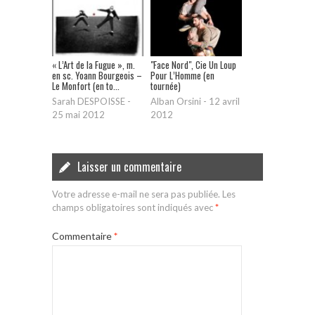
« L’Art de la Fugue », m.
"Face Nord", Cie Un Loup
en sc. Yoann Bourgeois –
Pour L’Homme (en
Le Monfort (en to...
tournée)
Sarah DESPOISSE
-
Alban Orsini
-
12 avril
25 mai 2012
2012
Laisser un commentaire
Votre adresse e-mail ne sera pas publiée.
Les
champs obligatoires sont indiqués avec
*
Commentaire
*