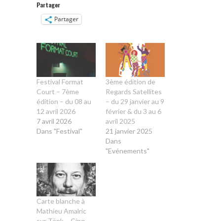
Partager
Partager
Festival Format
3ème édition de
Court – 7ème
Regards Satellites
édition – du 08 au
– du 29 janvier au 9
12 avril 2026
février & du 3 au 6
7 avril 2026
avril 2025
Dans "Festival"
21 janvier 2025
Dans
"Evénements"
Carte blanche à
Mathieu Amalric
sur Tënk – Cinq