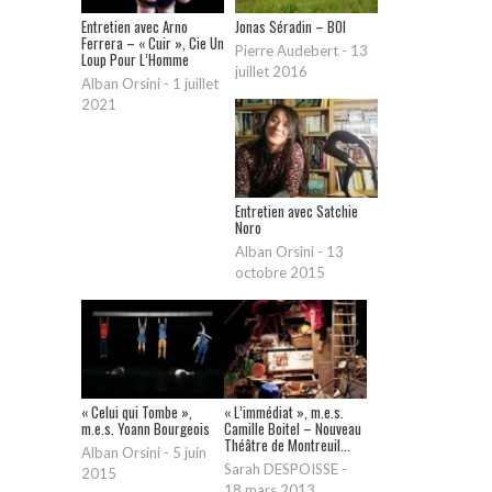
Entretien avec Arno
Jonas Séradin – BOI
Ferrera – « Cuir », Cie Un
Pierre Audebert
-
13
Loup Pour L’Homme
juillet 2016
Alban Orsini
-
1 juillet
2021
Entretien avec Satchie
Noro
Alban Orsini
-
13
octobre 2015
« Celui qui Tombe »,
« L’immédiat », m.e.s.
m.e.s. Yoann Bourgeois
Camille Boitel – Nouveau
Théâtre de Montreuil...
Alban Orsini
-
5 juin
Sarah DESPOISSE
-
2015
18 mars 2013