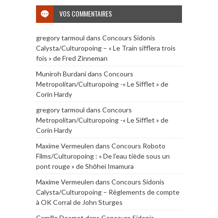
VOS COMMENTAIRES
gregory tarmoul
dans
Concours Sidonis
Calysta/Culturopoing – « Le Train sifflera trois
fois » de Fred Zinneman
Muniroh Burdani
dans
Concours
Metropolitan/Culturopoing -« Le Sifflet » de
Corin Hardy
gregory tarmoul
dans
Concours
Metropolitan/Culturopoing -« Le Sifflet » de
Corin Hardy
Maxime Vermeulen
dans
Concours Roboto
Films/Culturopoing : « De l’eau tiède sous un
pont rouge » de Shōhei Imamura
Maxime Vermeulen
dans
Concours Sidonis
Calysta/Culturopoing – Règlements de compte
à OK Corral de John Sturges
Camille Desmet
dans
Concours Sidonis