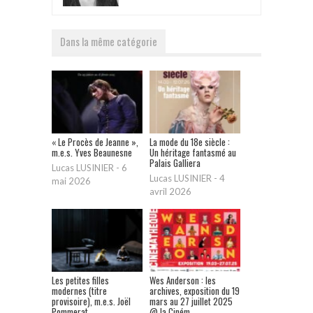
Dans la même catégorie
« Le Procès de Jeanne »,
La mode du 18e siècle :
m.e.s. Yves Beaunesne
Un héritage fantasmé au
Palais Galliera
Lucas LUSINIER
-
6
Lucas LUSINIER
-
4
mai 2026
avril 2026
Les petites filles
Wes Anderson : les
modernes (titre
archives, exposition du 19
provisoire), m.e.s. Joël
mars au 27 juillet 2025
Pommerat
@ la Ciném...