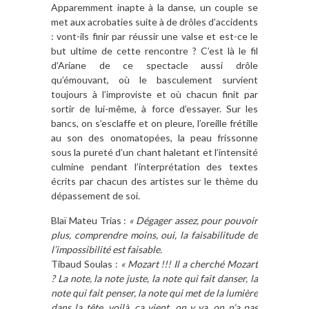
Apparemment inapte à la danse, un couple se
met aux acrobaties suite à de drôles d’accidents
: vont-ils finir par réussir une valse et est-ce le
but ultime de cette rencontre ? C’est là le fil
d’Ariane de ce spectacle aussi drôle
qu’émouvant, où le basculement survient
toujours à l’improviste et où chacun finit par
sortir de lui-même, à force d’essayer. Sur les
bancs, on s’esclaffe et on pleure, l’oreille frétille
au son des onomatopées, la peau frissonne
sous la pureté d’un chant haletant et l’intensité
culmine pendant l’interprétation des textes
écrits par chacun des artistes sur le thème du
dépassement de soi.
Blaï Mateu Trias :
« Dégager assez, pour pouvoir
plus, comprendre moins, oui, la faisabilitude de
l’impossibilité est faisable.
Tibaud Soulas :
« Mozart !!! Il a cherché Mozart
? La note, la note juste, la note qui fait danser, la
note qui fait penser, la note qui met de la lumière
dans la tête, voilà, ça vient, on y va, on n’a pas