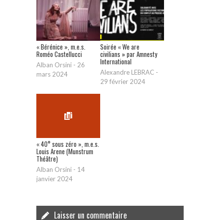
« Bérénice », m.e.s.
Soirée « We are
Roméo Castellucci
civilians » par Amnesty
International
Alban Orsini
-
26
Alexandre LEBRAC
-
mars 2024
29 février 2024
« 40° sous zéro », m.e.s.
Louis Arene (Munstrum
Théâtre)
Alban Orsini
-
14
janvier 2024
Laisser un commentaire