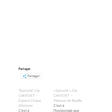
Partager
Partager
"Epicycle", Cie
« Epicycle », Cie
CirkVOST –
CirkVOST –
Espace Cirque
Pelouse de Reuilly
d’Antony
C'est à
C'est à
l'horizontale que