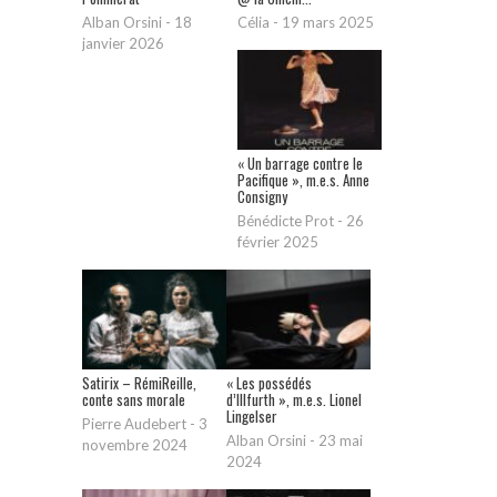
Alban Orsini
-
18
Célia
-
19 mars 2025
janvier 2026
« Un barrage contre le
Pacifique », m.e.s. Anne
Consigny
Bénédicte Prot
-
26
février 2025
Satirix – RémiReille,
« Les possédés
conte sans morale
d’Illfurth », m.e.s. Lionel
Lingelser
Pierre Audebert
-
3
Alban Orsini
-
23 mai
novembre 2024
2024