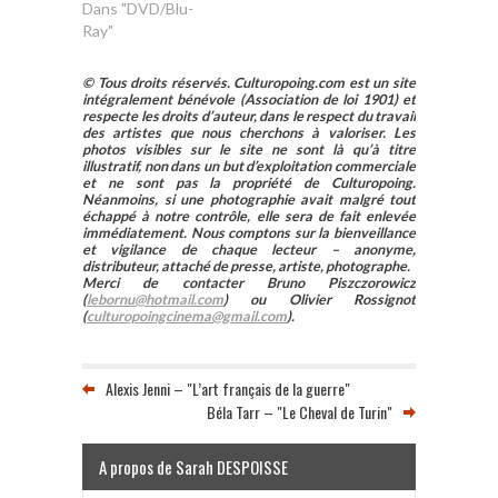
Dans "DVD/Blu-
Ray"
© Tous droits réservés. Culturopoing.com est un site
intégralement bénévole (Association de loi 1901) et
respecte les droits d’auteur, dans le respect du travail
des artistes que nous cherchons à valoriser. Les
photos visibles sur le site ne sont là qu’à titre
illustratif, non dans un but d’exploitation commerciale
et ne sont pas la propriété de Culturopoing.
Néanmoins, si une photographie avait malgré tout
échappé à notre contrôle, elle sera de fait enlevée
immédiatement. Nous comptons sur la bienveillance
et vigilance de chaque lecteur – anonyme,
distributeur, attaché de presse, artiste, photographe.
Merci de contacter Bruno Piszczorowicz
(
lebornu@hotmail.com
) ou Olivier Rossignot
(
culturopoingcinema@gmail.com
).
Alexis Jenni – "L’art français de la guerre"
Béla Tarr – "Le Cheval de Turin"
A propos de Sarah DESPOISSE