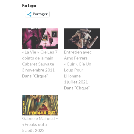
Partager
Partager
« La Vie », Cie Les 7
Entretien avec
doigts de la main –
Arno Ferrera –
Cabaret Sauvage
« Cuir », Cie Un
3 novembre 2011
Loup Pour
Dans "Cirque"
L’Homme
1 juillet 2021
Dans "Cirque"
Gabriele Mainetti –
« Freaks out »
5 août 2022