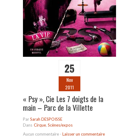
25
Nov
2011
« Psy », Cie Les 7 doigts de la
main – Parc de la Villette
Par
Sarah DESPOISSE
Dans
Cirque
,
Scènes/expos
Aucun commentaire
-
Laisser un commentaire