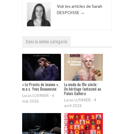
Voir les articles de Sarah
DESPOISSE
→
Dans la même catégorie
« Le Procès de Jeanne »,
La mode du 18e siècle :
m.e.s. Yves Beaunesne
Un héritage fantasmé au
Palais Galliera
Lucas LUSINIER
-
6
Lucas LUSINIER
-
4
mai 2026
avril 2026