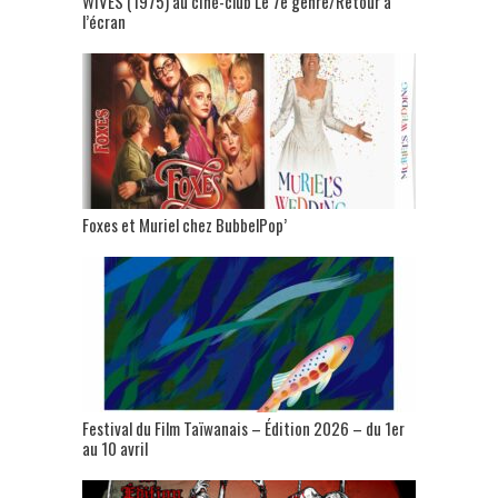
WIVES (1975) au ciné-club Le 7e genre/Retour à
l’écran
Foxes et Muriel chez BubbelPop’
Festival du Film Taïwanais – Édition 2026 – du 1er
au 10 avril