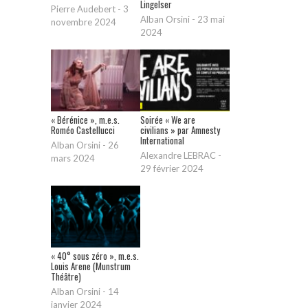
Lingelser
Pierre Audebert
-
3
Alban Orsini
-
23 mai
novembre 2024
2024
« Bérénice », m.e.s.
Soirée « We are
Roméo Castellucci
civilians » par Amnesty
International
Alban Orsini
-
26
Alexandre LEBRAC
-
mars 2024
29 février 2024
« 40° sous zéro », m.e.s.
Louis Arene (Munstrum
Théâtre)
Alban Orsini
-
14
janvier 2024