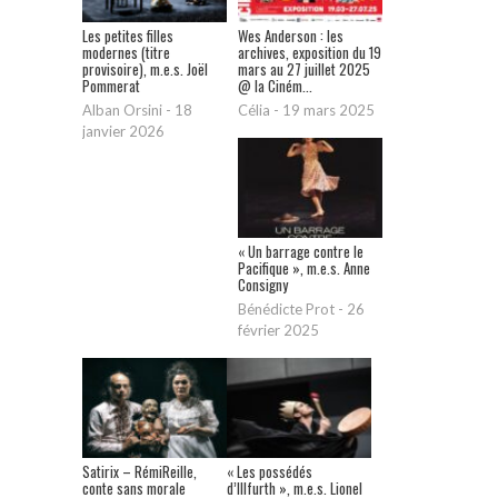
Les petites filles
Wes Anderson : les
modernes (titre
archives, exposition du 19
provisoire), m.e.s. Joël
mars au 27 juillet 2025
Pommerat
@ la Ciném...
Alban Orsini
-
18
Célia
-
19 mars 2025
janvier 2026
« Un barrage contre le
Pacifique », m.e.s. Anne
Consigny
Bénédicte Prot
-
26
février 2025
Satirix – RémiReille,
« Les possédés
conte sans morale
d’Illfurth », m.e.s. Lionel