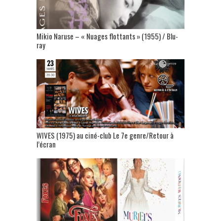
Mikio Naruse – « Nuages flottants » (1955) / Blu-
ray
WIVES (1975) au ciné-club Le 7e genre/Retour à
l’écran