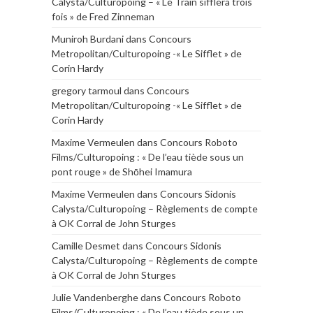
Calysta/Culturopoing – « Le Train sifflera trois
fois » de Fred Zinneman
Muniroh Burdani
dans
Concours
Metropolitan/Culturopoing -« Le Sifflet » de
Corin Hardy
gregory tarmoul
dans
Concours
Metropolitan/Culturopoing -« Le Sifflet » de
Corin Hardy
Maxime Vermeulen
dans
Concours Roboto
Films/Culturopoing : « De l’eau tiède sous un
pont rouge » de Shōhei Imamura
Maxime Vermeulen
dans
Concours Sidonis
Calysta/Culturopoing – Règlements de compte
à OK Corral de John Sturges
Camille Desmet
dans
Concours Sidonis
Calysta/Culturopoing – Règlements de compte
à OK Corral de John Sturges
Julie Vandenberghe
dans
Concours Roboto
Films/Culturopoing : « De l’eau tiède sous un