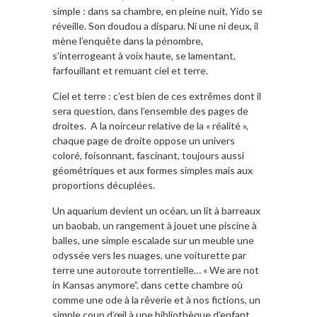
simple : dans sa chambre, en pleine nuit, Yido se
réveille. Son doudou a disparu. Ni une ni deux, il
mène l’enquête dans la pénombre,
s’interrogeant à voix haute, se lamentant,
farfouillant et remuant ciel et terre.
Ciel et terre : c’est bien de ces extrêmes dont il
sera question, dans l’ensemble des pages de
droites. A la noirceur relative de la « réalité »,
chaque page de droite oppose un univers
coloré, foisonnant, fascinant, toujours aussi
géométriques et aux formes simples mais aux
proportions décuplées.
Un aquarium devient un océan, un lit à barreaux
un baobab, un rangement à jouet une piscine à
balles, une simple escalade sur un meuble une
odyssée vers les nuages, une voiturette par
terre une autoroute torrentielle… « We are not
in Kansas anymore”, dans cette chambre où
comme une ode à la rêverie et à nos fictions, un
simple coup d’œil à une bibliothèque d’enfant