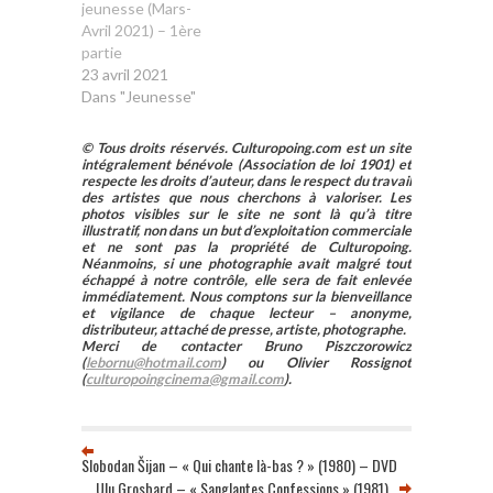
jeunesse (Mars-
Avril 2021) – 1ère
partie
23 avril 2021
Dans "Jeunesse"
© Tous droits réservés. Culturopoing.com est un site
intégralement bénévole (Association de loi 1901) et
respecte les droits d’auteur, dans le respect du travail
des artistes que nous cherchons à valoriser. Les
photos visibles sur le site ne sont là qu’à titre
illustratif, non dans un but d’exploitation commerciale
et ne sont pas la propriété de Culturopoing.
Néanmoins, si une photographie avait malgré tout
échappé à notre contrôle, elle sera de fait enlevée
immédiatement. Nous comptons sur la bienveillance
et vigilance de chaque lecteur – anonyme,
distributeur, attaché de presse, artiste, photographe.
Merci de contacter Bruno Piszczorowicz
(
lebornu@hotmail.com
) ou Olivier Rossignot
(
culturopoingcinema@gmail.com
).
Slobodan Šijan – « Qui chante là-bas ? » (1980) – DVD
Ulu Grosbard – « Sanglantes Confessions » (1981)