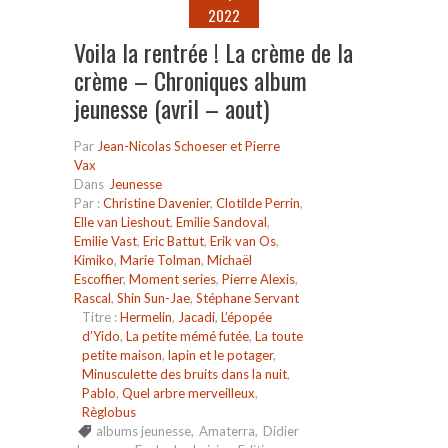
2022
Voila la rentrée ! La crème de la
crème – Chroniques album
jeunesse (avril – aout)
Par
Jean-Nicolas Schoeser et Pierre
Vax
Dans
Jeunesse
Par :
Christine Davenier
,
Clotilde Perrin
,
Elle van Lieshout
,
Emilie Sandoval
,
Emilie Vast
,
Eric Battut
,
Erik van Os
,
Kimiko
,
Marie Tolman
,
Michaël
Escoffier
,
Moment series
,
Pierre Alexis
,
Rascal
,
Shin Sun-Jae
,
Stéphane Servant
Titre :
Hermelin
,
Jacadi
,
L’épopée
d’Yido
,
La petite mémé futée
,
La toute
petite maison
,
lapin et le potager
,
Minusculette des bruits dans la nuit
,
Pablo
,
Quel arbre merveilleux
,
Règlobus
albums jeunesse
,
Amaterra
,
Didier