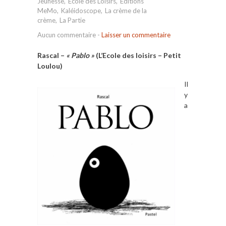
Jeunesse
,
Ecole des Loisirs
,
Editions
MeMo
,
Kaléidoscope
,
La crème de la
crème
,
La Partie
Aucun commentaire
-
Laisser un commentaire
Rascal –
« Pablo »
(L’Ecole des loisirs – Petit
Loulou)
Il
y
a