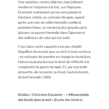
Une variation, certes déjà lue, mais joliment
tendre et crispante à la fois, sur l’égoïsme.
Etonnant traitement qui ne verra jamais le
méchant châtié, au contraire (le lapin, quand
après une nuit de veille Hermelin cueille la
première fraise, se servira la plus grande part),
laissant ce pauvre Hermelin dans l’ignorance
des malheurs de celui qui est trahi.
C’est dans cette capacité à ne pas rétablir
l’équilibre du monde que ce récit trouve sa force
: en refusant de prendre en charge la résolution,
il laisse au jeune lecteur le droit de réfléchir à la
complexité du geste de lapin. Et, par une belle
pirouette, de ressentir, au fond, toute la bonté
du bel Hermelin. (JNS)
Kimiko / Christine Davenier –
« Minusculette,
des bruits dans la nuit »
(Ecole des loisirs)