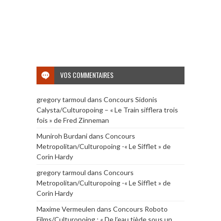
VOS COMMENTAIRES
gregory tarmoul
dans
Concours Sidonis
Calysta/Culturopoing – « Le Train sifflera trois
fois » de Fred Zinneman
Muniroh Burdani
dans
Concours
Metropolitan/Culturopoing -« Le Sifflet » de
Corin Hardy
gregory tarmoul
dans
Concours
Metropolitan/Culturopoing -« Le Sifflet » de
Corin Hardy
Maxime Vermeulen
dans
Concours Roboto
Films/Culturopoing : « De l’eau tiède sous un