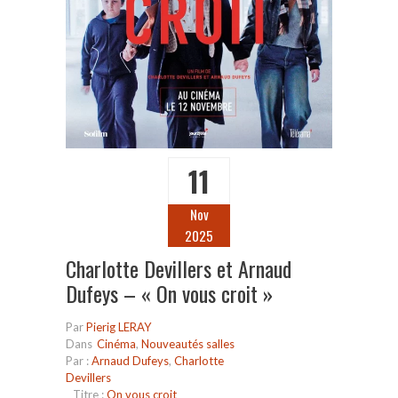
11
Nov
2025
Charlotte Devillers et Arnaud
Dufeys – « On vous croit »
Par
Pierig LERAY
Dans
Cinéma
,
Nouveautés salles
Par :
Arnaud Dufeys
,
Charlotte
Devillers
Titre :
On vous croit