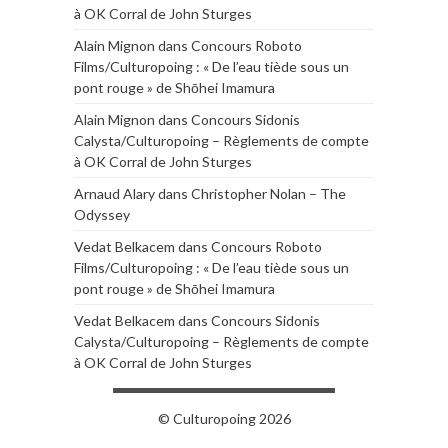
à OK Corral de John Sturges
Alain Mignon
dans
Concours Roboto
Films/Culturopoing : « De l’eau tiède sous un
pont rouge » de Shōhei Imamura
Alain Mignon
dans
Concours Sidonis
Calysta/Culturopoing – Règlements de compte
à OK Corral de John Sturges
Arnaud Alary
dans
Christopher Nolan – The
Odyssey
Vedat Belkacem
dans
Concours Roboto
Films/Culturopoing : « De l’eau tiède sous un
pont rouge » de Shōhei Imamura
Vedat Belkacem
dans
Concours Sidonis
Calysta/Culturopoing – Règlements de compte
à OK Corral de John Sturges
© Culturopoing 2026