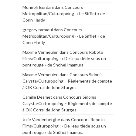
Muniroh Burdani
dans
Concours
Metropolitan/Culturopoing -« Le Sifflet » de
Corin Hardy
gregory tarmoul
dans
Concours
Metropolitan/Culturopoing -« Le Sifflet » de
Corin Hardy
Maxime Vermeulen
dans
Concours Roboto
Films/Culturopoing : « De l’eau tiède sous un
pont rouge » de Shōhei Imamura
Maxime Vermeulen
dans
Concours Sidonis
Calysta/Culturopoing – Règlements de compte
à OK Corral de John Sturges
Camille Desmet
dans
Concours Sidonis
Calysta/Culturopoing – Règlements de compte
à OK Corral de John Sturges
Julie Vandenberghe
dans
Concours Roboto
Films/Culturopoing : « De l’eau tiède sous un
pont rouge » de Shōhei Imamura