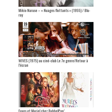
Mikio Naruse – « Nuages flottants » (1955) / Blu-
ray
WIVES (1975) au ciné-club Le 7e genre/Retour à
l’écran
Foxes et Muriel chez BubbelPop’