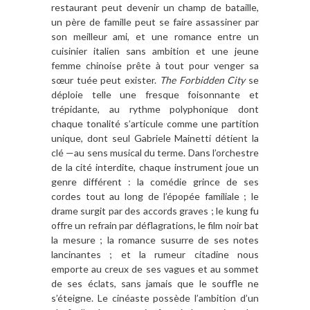
restaurant peut devenir un champ de bataille,
un père de famille peut se faire assassiner par
son meilleur ami, et une romance entre un
cuisinier italien sans ambition et une jeune
femme chinoise prête à tout pour venger sa
sœur tuée peut exister.
The Forbidden City
se
déploie telle une fresque foisonnante et
trépidante, au rythme polyphonique dont
chaque tonalité s’articule comme une partition
unique, dont seul Gabriele Mainetti détient la
clé —au sens musical du terme. Dans l’orchestre
de la cité interdite, chaque instrument joue un
genre différent : la comédie grince de ses
cordes tout au long de l’épopée familiale ; le
drame surgit par des accords graves ; le kung fu
offre un refrain par déflagrations, le film noir bat
la mesure ; la romance susurre de ses notes
lancinantes ; et la rumeur citadine nous
emporte au creux de ses vagues et au sommet
de ses éclats, sans jamais que le souffle ne
s’éteigne. Le cinéaste possède l’ambition d’un