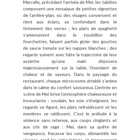
Marcello, précédant l’arrivée de Mei, les tablées
composent une mosaïque de petites vignettes
de l’arrière-plan, où des visages conversent et
rient aux éclats, se confondant dans le
tintement des verres ; les plats de spaghetti
s’amenuisent dans le tourbillon des
fourchettes, faisant parfois gicler des gouttes
de sauce tomate sur les nappes blanches ; des
regards suivent avec hâte la trajectoire de leur
assiette qu’une main déposera
majestueusement sur la table, l’inondant de
chaleur et de saveurs. Dans le paysage du
restaurant, chaque microcosme attablé s’anime
dans le calme du confort savoureux. L’entrée en
scène de Mei brise l’atmosphère chaleureuse et
insouciante : soudain, les voix s’éteignent, les
regards se figent, les plats refroidissent et les
membres se raidissent. C’est le prélude à la
violence sans retenue, aux coups cinglants et
aux cris de rage : Mei, dans sa quête de
vengeance, fracasse les corps, démantèle les
visages, tord les articulations et transpercent