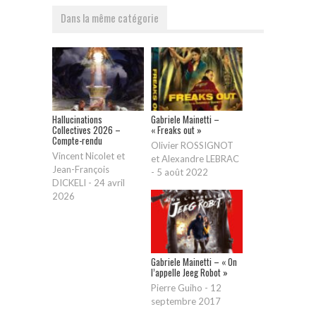
Dans la même catégorie
Hallucinations
Gabriele Mainetti –
Collectives 2026 –
« Freaks out »
Compte-rendu
Olivier ROSSIGNOT
Vincent Nicolet et
et Alexandre LEBRAC
Jean-François
-
5 août 2022
DICKELI
-
24 avril
2026
Gabriele Mainetti – « On
l’appelle Jeeg Robot »
Pierre Guiho
-
12
septembre 2017