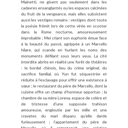
Mainetti, ne gisent pas seulement dans les
cadavres ensanglantés ou les espaces calcinées
du fruit de la vengeance, mais elles subsistent
aussi les vestiges romains : vestiges dont toute
la poésie frémit lors de cette virée en scooter
dans la Rome nocturne, amoureusement
improbable ; Mei criant son euphorie émue face
à la beauté du passé, agrippée à un Marcello
hilare, qui scande en hurlant les noms des
monuments défilant sous leurs yeux. La cité
interdite abrite en réalité une forêt de théâtres
: le bordel chinois, lieu du crime originel, du
sacrifice familial, où Yun fut séquestrée et
réduite à l’esclavage pour offrir une existence à
sœur ; le restaurant du père de Marcello, dont la
cuisine offre un champ d’honneur opportun ; la
chambre de sa mère Lorena, espace de colère et
de tristesse d’une supposée trahison
amoureuse, engloutie par les mille et une
cravates du mari disparu qu’elle darde
furieusement ; l’appartement du père de
Marcello, où il entretenait une relation