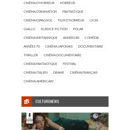
CINÉMA D'HORREUR
HORREUR
CINÉMA D'ANIMATION
FANTASTIQUE
CINÉMA ESPAGNOL
FILM D'HORREUR
LYON
GIALLO
SCIENCE-FICTION
POLAR
CINÉMA BRITANNIQUE
ANNÉES 80
COMÉDIE
ANNÉES 70
CINÉMA JAPONAIS
DOCUMENTAIRE
THRILLER
CINÉMA DOCUMENTAIRE
CINÉMA FANTASTIQUE
FESTIVAL
CINÉMA ITALIEN
DRAME
CINÉMA FRANÇAIS
CINÉMA AMERICAIN
CULTURONEWS