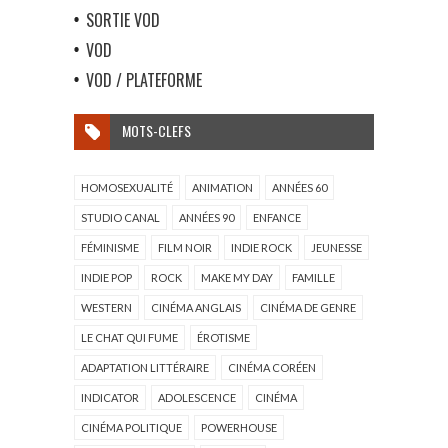
SORTIE VOD
VOD
VOD / PLATEFORME
MOTS-CLEFS
HOMOSEXUALITÉ
ANIMATION
ANNÉES 60
STUDIO CANAL
ANNÉES 90
ENFANCE
FÉMINISME
FILM NOIR
INDIE ROCK
JEUNESSE
INDIE POP
ROCK
MAKE MY DAY
FAMILLE
WESTERN
CINÉMA ANGLAIS
CINÉMA DE GENRE
LE CHAT QUI FUME
ÉROTISME
ADAPTATION LITTÉRAIRE
CINÉMA CORÉEN
INDICATOR
ADOLESCENCE
CINÉMA
CINÉMA POLITIQUE
POWERHOUSE