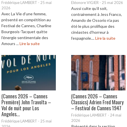
Frédérique LAMBERT
-
25 mai
Eléonore VIGIER
-
25 mai 2026
2026
Aussi culte qu’il soit,
Avec La Vie d’une femme,
contrairement à Jess Franco,
présenté en compétition au
Amando de Ossorio n’a pas
Festival de Cannes, Charline
été le plus prolifique des
Bourgeois-Tacquet quitte
cinéastes d’horreur à
l’énergie sentimentale des
l’espagnole....
Lire la suite
Amours ...
Lire la suite
(Cannes 2026 – Cannes
(Cannes 2026 – Cannes
Première) John Travolta –
Classics) Adrien Fred Maury
Vol de nuit pour Los
– Festival de Cannes 1947
Angeles...
Frédérique LAMBERT
-
24 mai
2026
Frédérique LAMBERT
-
25 mai
Présenté dans la section
2026