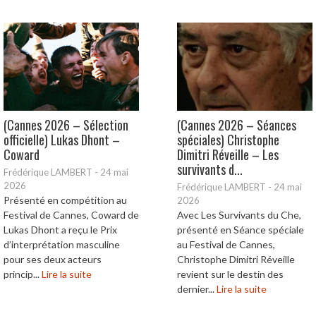
(Cannes 2026 – Sélection
(Cannes 2026 – Séances
officielle) Lukas Dhont –
spéciales) Christophe
Coward
Dimitri Réveille – Les
survivants d...
Frédérique LAMBERT
-
24 mai
2026
Frédérique LAMBERT
-
24 mai
Présenté en compétition au
2026
Festival de Cannes, Coward de
Avec Les Survivants du Che,
Lukas Dhont a reçu le Prix
présenté en Séance spéciale
d’interprétation masculine
au Festival de Cannes,
pour ses deux acteurs
Christophe Dimitri Réveille
princip...
Lire la suite
revient sur le destin des
dernier...
Lire la suite