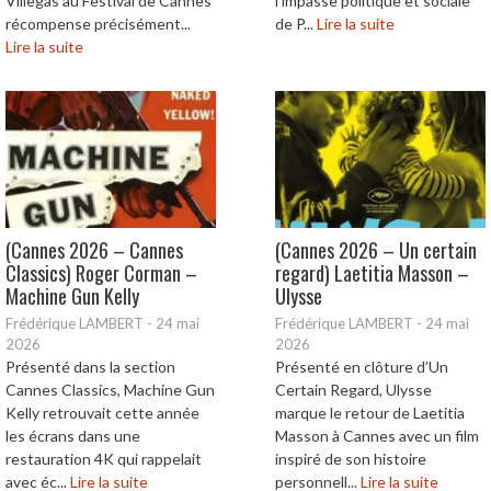
Villegas au Festival de Cannes
l’impasse politique et sociale
récompense précisément...
de P...
Lire la suite
Lire la suite
(Cannes 2026 – Cannes
(Cannes 2026 – Un certain
Classics) Roger Corman –
regard) Laetitia Masson –
Machine Gun Kelly
Ulysse
Frédérique LAMBERT
-
24 mai
Frédérique LAMBERT
-
24 mai
2026
2026
Présenté dans la section
Présenté en clôture d’Un
Cannes Classics, Machine Gun
Certain Regard, Ulysse
Kelly retrouvait cette année
marque le retour de Laetitia
les écrans dans une
Masson à Cannes avec un film
restauration 4K qui rappelait
inspiré de son histoire
avec éc...
Lire la suite
personnell...
Lire la suite