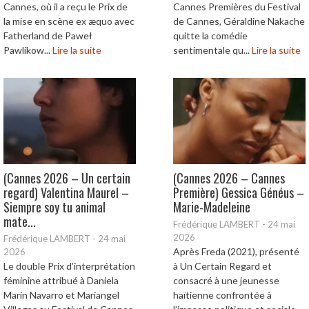
Cannes, où il a reçu le Prix de
Cannes Premières du Festival
la mise en scène ex æquo avec
de Cannes, Géraldine Nakache
Fatherland de Paweł
quitte la comédie
Pawlikow...
Lire la suite
sentimentale qu...
Lire la suite
(Cannes 2026 – Un certain
(Cannes 2026 – Cannes
regard) Valentina Maurel –
Première) Gessica Généus –
Siempre soy tu animal
Marie-Madeleine
mate...
Frédérique LAMBERT
-
24 mai
2026
Frédérique LAMBERT
-
24 mai
Après Freda (2021), présenté
2026
Le double Prix d’interprétation
à Un Certain Regard et
féminine attribué à Daniela
consacré à une jeunesse
Marín Navarro et Mariangel
haïtienne confrontée à