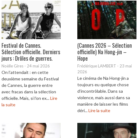
Festival de Cannes.
(Cannes 2026 – Sélection
Sélection officielle. Derniers
officielle) Na Hong-jin –
jours : Drôles de guerres.
Hope
Noëlle Gires
-
24 mai 2026
Frédérique LAMBERT
-
23 mai
2026
On l’attendait : en cette
Le cinéma de Na Hong-jin a
deuxième semaine du Festival
toujours eu quelque chose
de Cannes, la guerre entre
d’incontrôlable. Dans sa
avec fracas dans la sélection
violence, mais aussi dans sa
officielle. Mais, si l’on ex...
Lire
manière de laisser les films
la suite
déri...
Lire la suite