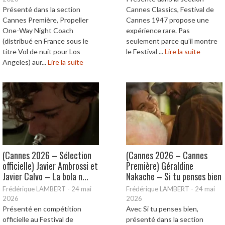
Présenté dans la section
Cannes Classics, Festival de
Cannes Première, Propeller
Cannes 1947 propose une
One-Way Night Coach
expérience rare. Pas
(distribué en France sous le
seulement parce qu’il montre
titre Vol de nuit pour Los
le Festival ...
Lire la suite
Angeles) aur...
Lire la suite
(Cannes 2026 – Sélection
(Cannes 2026 – Cannes
officielle) Javier Ambrossi et
Première) Géraldine
Javier Calvo – La bola n...
Nakache – Si tu penses bien
Frédérique LAMBERT
-
24 mai
Frédérique LAMBERT
-
24 mai
2026
2026
Présenté en compétition
Avec Si tu penses bien,
officielle au Festival de
présenté dans la section