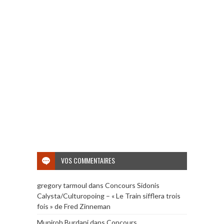
VOS COMMENTAIRES
gregory tarmoul
dans
Concours Sidonis
Calysta/Culturopoing – « Le Train sifflera trois
fois » de Fred Zinneman
Muniroh Burdani
dans
Concours