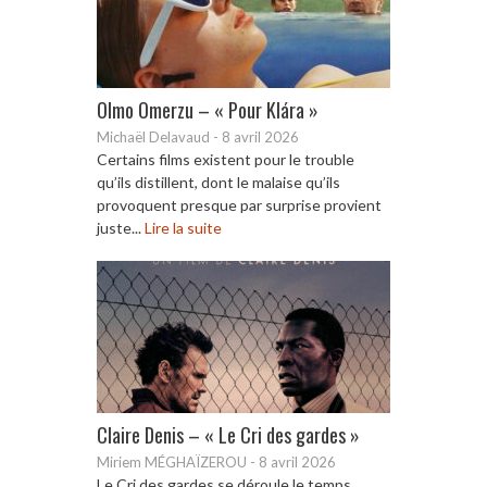
Olmo Omerzu – « Pour Klára »
Michaël Delavaud
-
8 avril 2026
Certains films existent pour le trouble
qu’ils distillent, dont le malaise qu’ils
provoquent presque par surprise provient
juste...
Lire la suite
Claire Denis – « Le Cri des gardes »
Miriem MÉGHAÏZEROU
-
8 avril 2026
Le Cri des gardes se déroule le temps