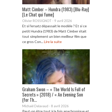
Matt Cimber – Hundra (1983) [Blu-Ray]
[Le Chat qui fume]
Olivier ROSSIGNOT
-
9 avril 2026
Et si l’ersatz dépassait le modèle ? Et si ce
petit Hundra (1983) de Matt Cimber était
tout simplement un bien meilleur film que
ce gros Con...
Lire la suite
Graham Swon – « The World Is Full of
Secrets » (2018) / « An Evening Son
(for Th...
Michaël Delavaud
-
8 avril 2026
Peut-on être tout à la fois anachronique et