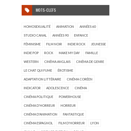
MOTS-CLEFS
HOMOSEXUALITÉ
ANIMATION
ANNÉES 60
STUDIO CANAL
ANNÉES 90
ENFANCE
FÉMINISME
FILM NOIR
INDIE ROCK
JEUNESSE
INDIE POP
ROCK
MAKE MY DAY
FAMILLE
WESTERN
CINÉMA ANGLAIS
CINÉMA DE GENRE
LE CHAT QUI FUME
ÉROTISME
ADAPTATION LITTÉRAIRE
CINÉMA CORÉEN
INDICATOR
ADOLESCENCE
CINÉMA
CINÉMA POLITIQUE
POWERHOUSE
CINÉMA D'HORREUR
HORREUR
CINÉMA D'ANIMATION
FANTASTIQUE
CINÉMA ESPAGNOL
FILM D'HORREUR
LYON