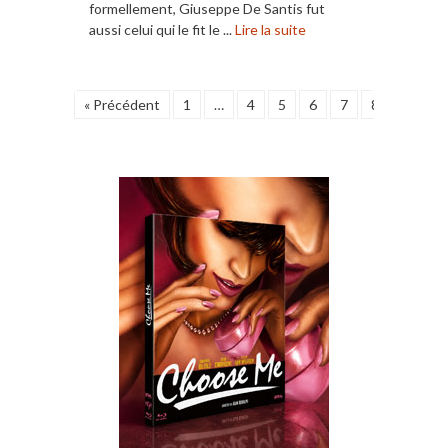
formellement, Giuseppe De Santis fut
aussi celui qui le fit le ...
Lire la suite
« Précédent
1
…
4
5
6
7
8
9
1